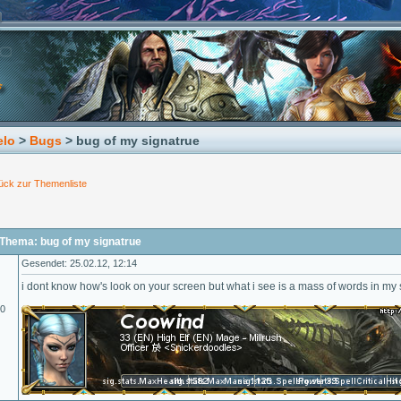
elo
>
Bugs
> bug of my signatrue
ück zur Themenliste
Thema: bug of my signatrue
Gesendet: 25.02.12, 12:14
i dont know how's look on your screen but what i see is a mass of words in my 
10