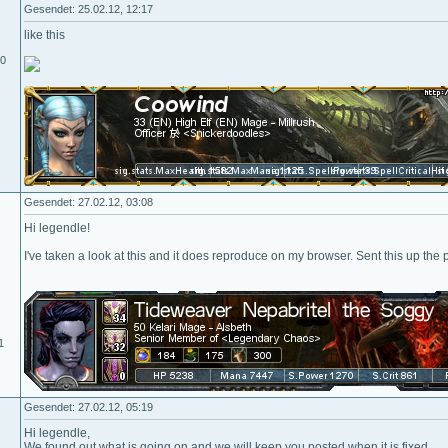
Gesendet: 25.02.12, 12:17
like this
10
Gesendet: 27.02.12, 03:08
Hi legendle!
I've taken a look at this and it does reproduce on my browser. Sent this up the 
1
Gesendet: 27.02.12, 05:19
Hi legendle,
We found out what is going on and we will keep you posted when it is fixed.