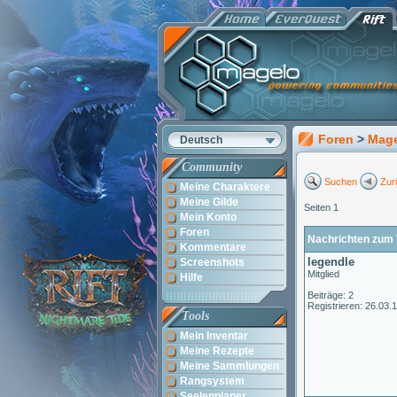
Foren
>
Mag
Deutsch
Community
Suchen
Zur
Meine Charaktere
Meine Gilde
Seiten 1
Mein Konto
Foren
Nachrichten zum 
Kommentare
legendle
Screenshots
Mitglied
Hilfe
Beiträge: 2
Registrieren: 26.03.
Tools
Mein Inventar
Meine Rezepte
Meine Sammlungen
Rangsystem
Seelenplaner