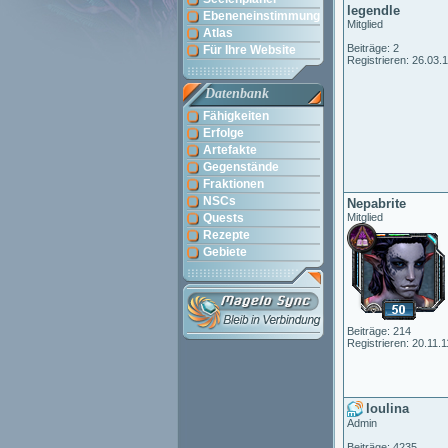
legendle
Ebeneneinstimmung
Mitglied
Atlas
Beiträge: 2
Für Ihre Website
Registrieren: 26.03.
Datenbank
Fähigkeiten
Erfolge
Artefakte
Gegenstände
Fraktionen
NSCs
Nepabrite
Quests
Mitglied
Rezepte
Gebiete
Beiträge: 214
Registrieren: 20.11.1
loulina
Admin
Beiträge: 4235