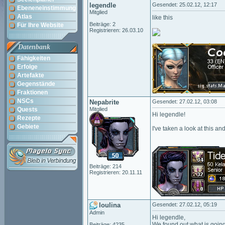
legendle
Gesendet: 25.02.12, 12:17
Ebeneneinstimmung
Mitglied
Atlas
like this
Beiträge: 2
Für Ihre Website
Registrieren: 26.03.10
Datenbank
Fähigkeiten
Erfolge
Artefakte
Gegenstände
Fraktionen
NSCs
Nepabrite
Gesendet: 27.02.12, 03:08
Quests
Mitglied
Hi legendle!
Rezepte
Gebiete
I've taken a look at this a
Beiträge: 214
Registrieren: 20.11.11
loulina
Gesendet: 27.02.12, 05:19
Admin
Hi legendle,
We found out what is going
Beiträge: 4235