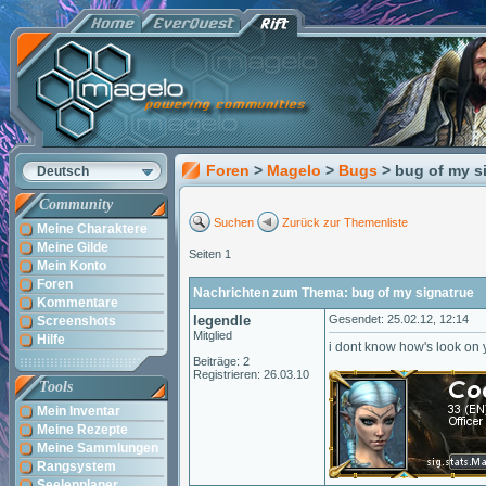
Foren
>
Magelo
>
Bugs
> bug of my s
Deutsch
Community
Suchen
Zurück zur Themenliste
Meine Charaktere
Meine Gilde
Seiten 1
Mein Konto
Foren
Nachrichten zum Thema: bug of my signatrue
Kommentare
legendle
Gesendet: 25.02.12, 12:14
Screenshots
Mitglied
Hilfe
i dont know how's look on 
Beiträge: 2
Registrieren: 26.03.10
Tools
Mein Inventar
Meine Rezepte
Meine Sammlungen
Rangsystem
Seelenplaner