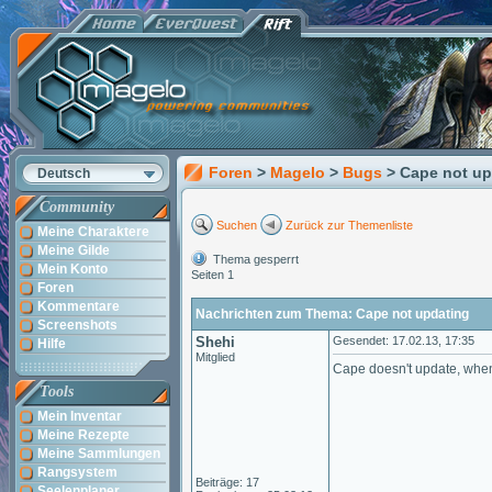
Foren
>
Magelo
>
Bugs
> Cape not up
Deutsch
Community
Suchen
Zurück zur Themenliste
Meine Charaktere
Meine Gilde
Thema gesperrt
Mein Konto
Seiten 1
Foren
Kommentare
Nachrichten zum Thema: Cape not updating
Screenshots
Shehi
Gesendet: 17.02.13, 17:35
Hilfe
Mitglied
Cape doesn't update, when 
Tools
Mein Inventar
Meine Rezepte
Meine Sammlungen
Rangsystem
Beiträge: 17
Seelenplaner