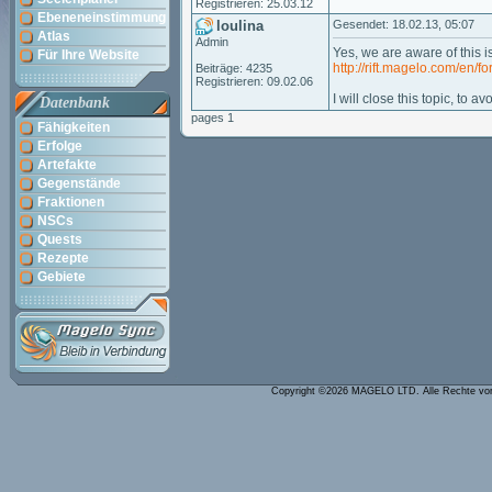
Registrieren: 25.03.12
Ebeneneinstimmung
loulina
Gesendet: 18.02.13, 05:07
Atlas
Admin
Yes, we are aware of this is
Für Ihre Website
http://rift.magelo.com/en
Beiträge: 4235
Registrieren: 09.02.06
I will close this topic, to 
Datenbank
pages 1
Fähigkeiten
Erfolge
Artefakte
Gegenstände
Fraktionen
NSCs
Quests
Rezepte
Gebiete
Copyright ©2026 MAGELO LTD. Alle Rechte vo