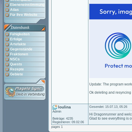
Ebeneneinstimmung
Atlas
Für Ihre Website
Datenbank
Fähigkeiten
Erfolge
Artefakte
Gegenstände
Fraktionen
NSCs
Quests
Rezepte
Gebiete
Update: The program work
Ok deleting and resyncing f
loulina
Gesendet: 15.07.13, 05:26
Admin
Hi Dragonrunner and wel
Glad to see everything is o
Beiträge: 4235
Registrieren: 09.02.06
pages 1