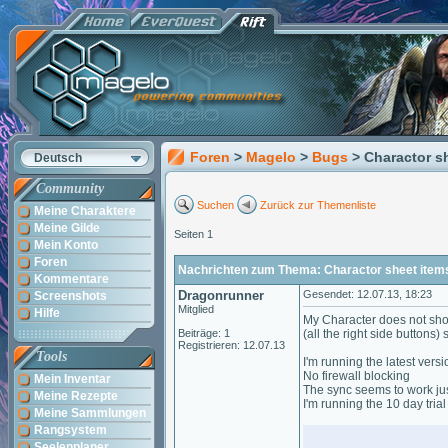
Foren
>
Magelo
>
Bugs
> Charactor sh
Deutsch
Community
Suchen
Zurück zur Themenliste
Meine Charaktere
Meine Gilde
Seiten 1
Mein Konto
Foren
Nachrichten zum Thema: Charactor sheet items 
Kommentare
Dragonrunner
Gesendet: 12.07.13, 18:23
Screenshots
Mitglied
Hilfe
My Character does not show 
Beiträge: 1
(all the right side buttons
Registrieren: 12.07.13
Tools
I'm running the latest versi
No firewall blocking
Mein Inventar
The sync seems to work just
Meine Rezepte
I'm running the 10 day trial 
Meine Sammlungen
Rangsystem
Seelenplaner