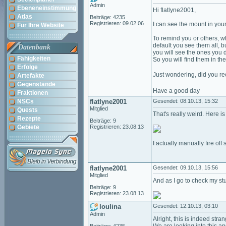
Admin
Ebeneneinstimmung
Hi flatlyne2001,
Atlas
Beiträge: 4235
Registrieren: 09.02.06
I can see the mount in your
Für Ihre Website
To remind you or others, wh
default you see them all, 
Datenbank
you will see the ones you d
Fähigkeiten
So you will find them in the 
Erfolge
Just wondering, did you re
Artefakte
Gegenstände
Have a good day
Fraktionen
NSCs
flatlyne2001
Gesendet: 08.10.13, 15:32
Mitglied
Quests
That's really weird. Here i
Rezepte
Beiträge: 9
Gebiete
Registrieren: 23.08.13
I actually manually fire of
flatlyne2001
Gesendet: 09.10.13, 15:56
Mitglied
And as I go to check my st
Beiträge: 9
Registrieren: 23.08.13
loulina
Gesendet: 12.10.13, 03:10
Admin
Alright, this is indeed stran