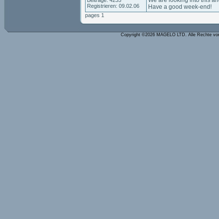
We are looking into this a
Beiträge: 4235
Registrieren: 09.02.06
Have a good week-end!
pages 1
Copyright ©2026 MAGELO LTD. Alle Rechte vo