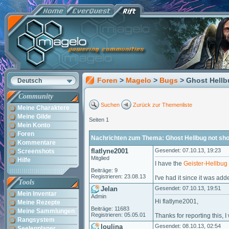
Foren
>
Magelo
>
Bugs
> Ghost Hell
Deutsch
Community
Suchen
Zurück zur Themenliste
Meine Charaktere
Meine Gilde
Seiten 1
Mein Konto
Foren
Nachrichten zum Thema: Ghost Hellbug not sh
Kommentare
flatlyne2001
Gesendet: 07.10.13, 19:23
Screenshots
Mitglied
Hilfe
I have the
Geister-Hellbug
Beiträge: 9
Registrieren: 23.08.13
I've had it since it was ad
Tools
Jelan
Gesendet: 07.10.13, 19:51
Mein Inventar
Admin
Hi flatlyne2001,
Meine Rezepte
Beiträge: 11683
Meine Sammlungen
Registrieren: 05.05.01
Thanks for reporting this, I 
Rangsystem
loulina
Gesendet: 08.10.13, 02:54
Seelenplaner