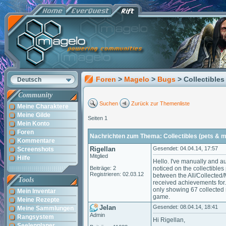
Foren
>
Magelo
>
Bugs
> Collectible
Deutsch
Community
Suchen
Zurück zur Themenliste
Meine Charaktere
Meine Gilde
Seiten 1
Mein Konto
Foren
Nachrichten zum Thema: Collectibles (pets & 
Kommentare
Rigellan
Gesendet: 04.04.14, 17:57
Screenshots
Mitglied
Hilfe
Hello. I've manually and 
Beiträge: 2
noticed on the collectibles
Registrieren: 02.03.12
between the All/Collected/
Tools
received achievements for.
only showing 67 collected 
Mein Inventar
game.
Meine Rezepte
Jelan
Gesendet: 08.04.14, 18:41
Meine Sammlungen
Admin
Rangsystem
Hi Rigellan,
Seelenplaner