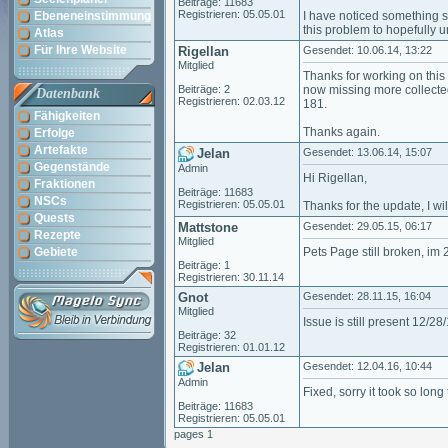
Beiträge: 11683
Registrieren: 05.05.01
Ebeneneinstimmung
I have noticed something si
this problem to hopefully 
Atlas
Für Ihre Website
Rigellan
Gesendet: 10.06.14, 13:22
Mitglied
Thanks for working on this o
Beiträge: 2
now missing more collected
Datenbank
Registrieren: 02.03.12
181.
Fähigkeiten
Thanks again.
Erfolge
Artefakte
Jelan
Gesendet: 13.06.14, 15:07
Gegenstände
Admin
Hi Rigellan,
Fraktionen
Beiträge: 11683
NSCs
Registrieren: 05.05.01
Thanks for the update, I wil
Quests
Mattstone
Gesendet: 29.05.15, 06:17
Rezepte
Mitglied
Gebiete
Pets Page still broken, im 
Beiträge: 1
Registrieren: 30.11.14
Gnot
Gesendet: 28.11.15, 16:04
Mitglied
Issue is still present 12/2
Beiträge: 32
Registrieren: 01.01.12
Jelan
Gesendet: 12.04.16, 10:44
Admin
Fixed, sorry it took so long 
Beiträge: 11683
Registrieren: 05.05.01
pages 1