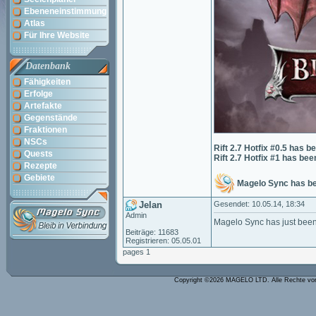
Ebeneneinstimmung
Atlas
Für Ihre Website
Datenbank
Fähigkeiten
Erfolge
Artefakte
Gegenstände
Fraktionen
NSCs
Rift 2.7 Hotfix #0.5 has b
Quests
Rift 2.7 Hotfix #1 has bee
Rezepte
Gebiete
Magelo Sync has b
Jelan
Gesendet: 10.05.14, 18:34
Admin
Magelo Sync has just been
Beiträge: 11683
Registrieren: 05.05.01
pages 1
Copyright ©2026 MAGELO LTD. Alle Rechte vo