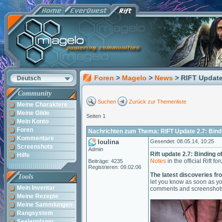
Foren
>
Magelo
>
News
> RIFT Update
Deutsch
Community
Suchen
Zurück zur Themenliste
Meine Charaktere
Meine Gilde
Seiten 1
Mein Konto
Foren
Nachrichten zum Thema: RIFT Update 2.7: Bindi
Kommentare
loulina
Gesendet: 08.05.14, 10:25
Screenshots
Admin
Rift update 2.7: Binding o
Hilfe
Notes
in the official Rift fo
Beiträge: 4235
Registrieren: 09.02.06
The latest discoveries fr
Tools
let you know as soon as yo
Mein Inventar
comments and screenshots 
Meine Rezepte
Meine Sammlungen
Rangsystem
Seelenplaner