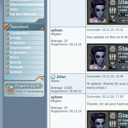
Ebeneneinstimmung
Atlas
Für Ihre Website
Datenbank
ajdean
Gesendet: 18.12.16, 03:31
Fähigkeiten
Mitglied
Any update on this as to th
Erfolge
Beiträge: 23
Artefakte
Registrieren: 09.12.16
Gegenstände
Fraktionen
NSCs
Quests
Rezepte
Gebiete
Jelan
Gesendet: 19.12.16, 18:46
Admin
Hi ajdean, thanks for you
merry xmas !
Beiträge: 11683
Registrieren: 05.05.01
ajdean
Gesendet: 20.12.16, 17:55
Mitglied
Thanks, for all your hard w
Beiträge: 23
Registrieren: 09.12.16