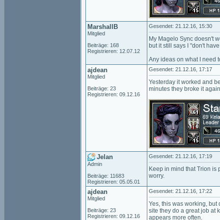
MarshallB
Gesendet: 21.12.16, 15:30
Mitglied
My Magelo Sync doesn't work.
Beiträge: 168
but it still says I "don't
Registrieren: 12.07.12
Any ideas on what I need 
ajdean
Gesendet: 21.12.16, 17:17
Mitglied
Yesterday it worked and bef
Beiträge: 23
minutes they broke it again
Registrieren: 09.12.16
Jelan
Gesendet: 21.12.16, 17:19
Admin
Keep in mind that Trion is 
worry.
Beiträge: 11683
Registrieren: 05.05.01
ajdean
Gesendet: 21.12.16, 17:22
Mitglied
Yes, this was working, but
Beiträge: 23
site they do a great job a
Registrieren: 09.12.16
appears more often.