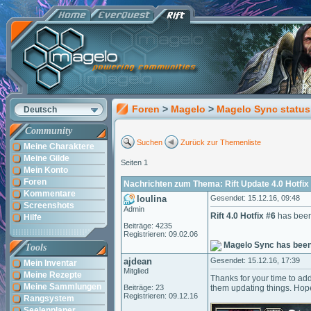
Foren
>
Magelo
>
Magelo Sync status
Deutsch
Community
Suchen
Zurück zur Themenliste
Meine Charaktere
Meine Gilde
Seiten 1
Mein Konto
Foren
Nachrichten zum Thema: Rift Update 4.0 Hotfix
Kommentare
loulina
Gesendet: 15.12.16, 09:48
Screenshots
Admin
Rift 4.0 Hotfix #6
has been
Hilfe
Beiträge: 4235
Registrieren: 09.02.06
Magelo Sync has been
Tools
ajdean
Gesendet: 15.12.16, 17:39
Mein Inventar
Mitglied
Meine Rezepte
Thanks for your time to add
Meine Sammlungen
Beiträge: 23
them updating things. Hope
Registrieren: 09.12.16
Rangsystem
Seelenplaner