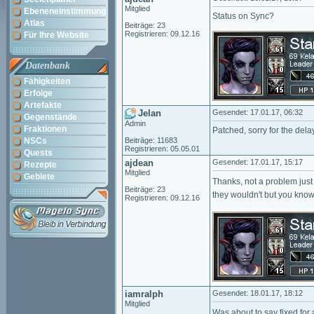
Mitglied
Ebeneneinstimmung
Status on Sync?
Atlas
Beiträge: 23
Registrieren: 09.12.16
Für Ihre Website
Datenbank
Fähigkeiten
Erfolge
Artefakte
Jelan
Gesendet: 17.01.17, 06:32
Gegenstände
Admin
Fraktionen
Patched, sorry for the dela
NSCs
Beiträge: 11683
Registrieren: 05.05.01
Quests
ajdean
Gesendet: 17.01.17, 15:17
Rezepte
Mitglied
Gebiete
Thanks, not a problem just
Beiträge: 23
they wouldn't but you know
Registrieren: 09.12.16
iamralph
Gesendet: 18.01.17, 18:12
Mitglied
Was about to say fixed for