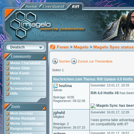
Foren
>
Magelo
>
Magelo Sync status
Deutsch
Community
Suchen
Zurück zur Themenliste
Meine Charaktere
Meine Gilde
Seiten 1
Mein Konto
Foren
Nachrichten zum Thema: Rift Update 4.0 Hotfix
Kommentare
loulina
Gesendet: 13.01.17, 10:33
Screenshots
Admin
Rift 4.0 Hotfix #8
has been 
Hilfe
Beiträge: 4235
Registrieren: 09.02.06
Magelo Sync has been
Tools
jgheld
Gesendet: 16.01.17, 12:26
Mein Inventar
Mitglied
Meine Rezepte
I was gonna take advantage 
Meine Sammlungen
Beiträge: 2
on compatibility with it?
Registrieren: 26.07.15
Rangsystem
ajdean
Gesendet: 16.01.17, 18:57
Seelenplaner