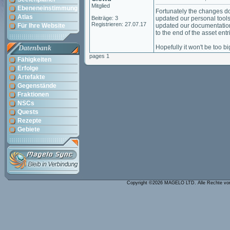
Mitglied
Ebeneneinstimmung
Fortunately the changes d
Atlas
Beiträge: 3
updated our personal tools,
Registrieren: 27.07.17
Für Ihre Website
updated our documentation 
to the end of the asset entri
Hopefully it won't be too bi
Datenbank
pages 1
Fähigkeiten
Erfolge
Artefakte
Gegenstände
Fraktionen
NSCs
Quests
Rezepte
Gebiete
Copyright ©2026 MAGELO LTD. Alle Rechte vo