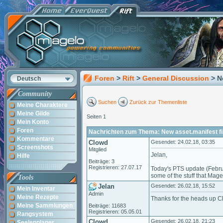
Foren
>
Rift
>
General Discussion
> N
Deutsch
Community
Suchen
Zurück zur Themenliste
Meine Charaktere
Meine Gilde
Seiten 1
Mein Konto
Foren
Nachrichten zum Thema: New asset.manifest fi
Kommentare
Clowd
Gesendet: 24.02.18, 03:35
Screenshots
Mitglied
Jelan,
Hilfe
Beiträge: 3
Registrieren: 27.07.17
Today's PTS update (Februar
some of the stuff that Mage
Tools
Jelan
Gesendet: 26.02.18, 15:52
Mein Inventar
Admin
Meine Rezepte
Thanks for the heads up Clo
Meine Sammlungen
Beiträge: 11683
Registrieren: 05.05.01
Rangsystem
Clowd
Gesendet: 26.02.18, 21:23
Seelenplaner