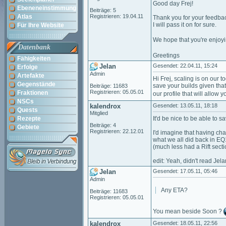
Good day Frej!
Ebeneneinstimmung
Beiträge: 5
Atlas
Registrieren: 19.04.11
Thank you for your feedba
I will pass it on for sure.
Für Ihre Website
We hope that you're enjoy
Datenbank
Greetings
Fähigkeiten
Jelan
Gesendet: 22.04.11, 15:24
Erfolge
Admin
Artefakte
Hi Frej, scaling is on our 
Gegenstände
save your builds given that
Beiträge: 11683
Registrieren: 05.05.01
Fraktionen
our profile that will allow 
NSCs
kalendrox
Gesendet: 13.05.11, 18:18
Quests
Mitglied
Rezepte
It'd be nice to be able to 
Beiträge: 4
Gebiete
Registrieren: 22.12.01
I'd imagine that having ch
what we all did back in EQ1 
(much less had a Rift secti
edit: Yeah, didn't read Je
Jelan
Gesendet: 17.05.11, 05:46
Admin
Any ETA?
Beiträge: 11683
Registrieren: 05.05.01
You mean beside Soon ?
kalendrox
Gesendet: 18.05.11, 22:56