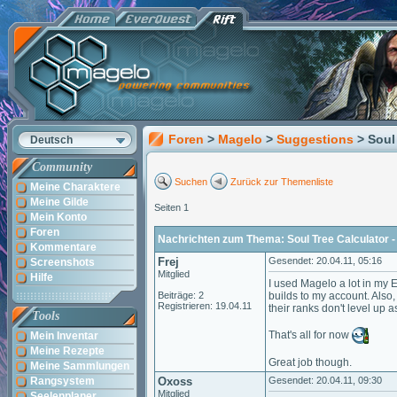
Foren
>
Magelo
>
Suggestions
> Soul
Deutsch
Community
Suchen
Zurück zur Themenliste
Meine Charaktere
Meine Gilde
Seiten 1
Mein Konto
Foren
Nachrichten zum Thema: Soul Tree Calculator - 
Kommentare
Frej
Gesendet: 20.04.11, 05:16
Screenshots
Mitglied
Hilfe
I used Magelo a lot in my E
Beiträge: 2
builds to my account. Also
Registrieren: 19.04.11
their ranks don't level up 
Tools
That's all for now
Mein Inventar
Meine Rezepte
Great job though.
Meine Sammlungen
Rangsystem
Oxoss
Gesendet: 20.04.11, 09:30
Mitglied
Seelenplaner