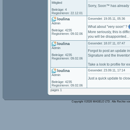
Mitglied
Sorry, Soon™ has already
Beiträge: 4
Registrieren: 22.12.01
loulina
Gesendet: 19.05.11, 05:36
Admin
What about "very soon" ?
Beiträge: 4235
More seriously, this is diff
Registrieren: 09.02.06
you will be disappointed...
loulina
Gesendet: 18.07.11, 07:47
Admin
Forgot to post an update in
Beiträge: 4235
Signature and the Inventor
Registrieren: 09.02.06
Take a look to profile for 
loulina
Gesendet: 23.09.11, 17:14
Admin
Just a quick update to clos
Beiträge: 4235
Registrieren: 09.02.06
pages 1
Copyright ©2026 MAGELO LTD. Alle Rechte vo