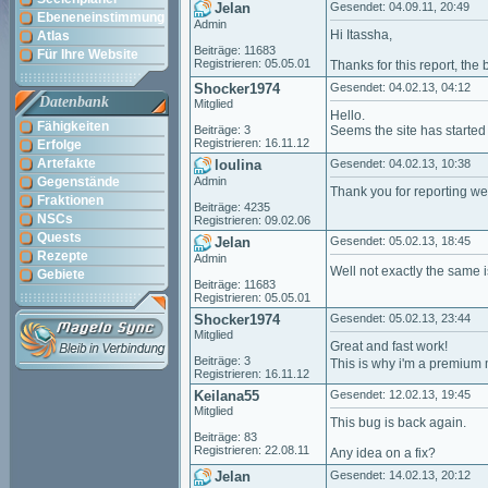
Jelan
Gesendet: 04.09.11, 20:49
Ebeneneinstimmung
Admin
Hi Itassha,
Atlas
Beiträge: 11683
Für Ihre Website
Registrieren: 05.05.01
Thanks for this report, the 
Shocker1974
Gesendet: 04.02.13, 04:12
Datenbank
Mitglied
Hello.
Fähigkeiten
Beiträge: 3
Seems the site has started
Registrieren: 16.11.12
Erfolge
Artefakte
loulina
Gesendet: 04.02.13, 10:38
Gegenstände
Admin
Thank you for reporting we 
Fraktionen
Beiträge: 4235
NSCs
Registrieren: 09.02.06
Quests
Jelan
Gesendet: 05.02.13, 18:45
Rezepte
Admin
Well not exactly the same 
Gebiete
Beiträge: 11683
Registrieren: 05.05.01
Shocker1974
Gesendet: 05.02.13, 23:44
Mitglied
Great and fast work!
Beiträge: 3
This is why i'm a premiu
Registrieren: 16.11.12
Keilana55
Gesendet: 12.02.13, 19:45
Mitglied
This bug is back again.
Beiträge: 83
Registrieren: 22.08.11
Any idea on a fix?
Jelan
Gesendet: 14.02.13, 20:12