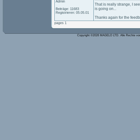
Admin
That is really strange, I see
is going on...
Beiträge: 11683
Registrieren: 05.05.01
Thanks again for the feedb
pages 1
Copyright ©2026 MAGELO LTD. Alle Rechte vo