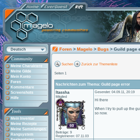
Foren
>
Magelo
>
Bugs
> Guild page e
Deutsch
Community
Suchen
Zurück zur Themenliste
Meine Charaktere
Meine Gilde
Seiten 1
Mein Konto
Foren
Nachrichten zum Thema: Guild page error
Kommentare
Itassha
Gesendet: 04.09.11, 20:19
Screenshots
Mitglied
Hilfe
Hi there
When I try to pull up the gu
Tools
so now.
Mein Inventar
Meine Rezepte
Meine Sammlungen
Beiträge: 9
Rangsystem
Registrieren: 07.11.03
Seelenplaner