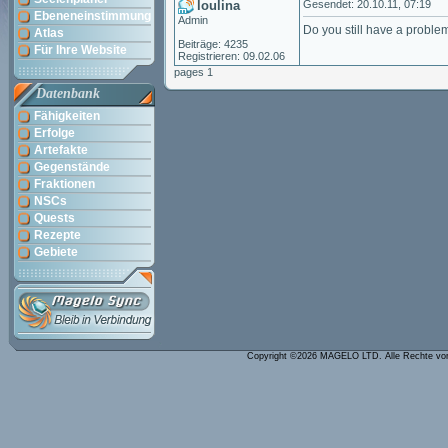
loulina
Gesendet: 20.10.11, 07:19
Ebeneneinstimmung
Admin
Do you still have a probl
Atlas
Beiträge: 4235
Für Ihre Website
Registrieren: 09.02.06
pages 1
Datenbank
Fähigkeiten
Erfolge
Artefakte
Gegenstände
Fraktionen
NSCs
Quests
Rezepte
Gebiete
Copyright ©2026 MAGELO LTD. Alle Rechte vo