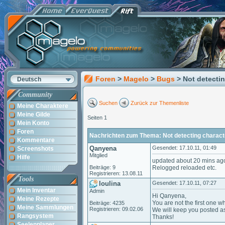
Foren
>
Magelo
>
Bugs
> Not detecti
Deutsch
Community
Suchen
Zurück zur Themenliste
Meine Charaktere
Meine Gilde
Seiten 1
Mein Konto
Foren
Nachrichten zum Thema: Not detecting charact
Kommentare
Qanyena
Gesendet: 17.10.11, 01:49
Screenshots
Mitglied
Hilfe
updated about 20 mins ago an
Beiträge: 9
Relogged reloaded etc.
Registrieren: 13.08.11
Tools
loulina
Gesendet: 17.10.11, 07:27
Mein Inventar
Admin
Hi Qanyena,
Meine Rezepte
You are not the first one w
Beiträge: 4235
Meine Sammlungen
Registrieren: 09.02.06
We will keep you posted a
Rangsystem
Thanks!
Seelenplaner