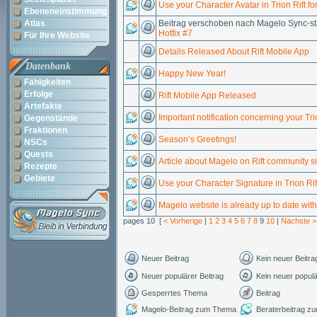
Use your Character Avatar in Trion Rift fo
Ebeneneinstimmung
Atlas
Beitrag verschoben nach Magelo Sync-st
Hotfix #7
Für Ihre Website
Details Released About Rift Mobile App
Datenbank
Happy New Year!
Fähigkeiten
Erfolge
Rift Mobile App Released
Artefakte
Important notification concerning your Tr
Gegenstände
Fraktionen
Season’s Greetings!
NSCs
Quests
Article about Magelo on Rift community si
Rezepte
Gebiete
Use your Character Signature in Trion Rif
Magelo website is already up to date with 
pages 10 [
< Vorherige
|
1
2
3
4
5
6
7
8
9
10
|
Nächste >
Neuer Beitrag
Kein neuer Beitra
Neuer populärer Beitrag
Kein neuer populä
Gesperrtes Thema
Beitrag
Magelo-Beitrag zum Thema
Beraterbeitrag 