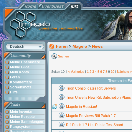
Foren
>
Magelo
>
News
Deutsch
Community
Suchen
Meine Charaktere
Meine Gilde
Seiten 10 [
< Vorherige
|
1
2
3
4
5
6
7
8
9
10
|
Nächste >
Mein Konto
Foren
Themen im F
Kommentare
Screenshots
Trion Consolidates Rift Servers
Hilfe
Trion Unveils New Rift Subcription Plans
Tools
Magelo in Russian!
Mein Inventar
Magelo Previews Rift Patch 1.7
Meine Rezepte
Meine Sammlungen
Rift Patch 1.7 Hits Public Test Shard
Rangsystem
Seelenplaner