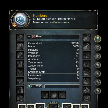
Hamburg
60 Kelari Kleriker - Brutmutter EU
Member von <
Wintersturm
>
Role 1
Gesundheit
31270
Mana
5635
Rüstung
0
Weisheit
83
Intelligenz
44
Ausdauer
127
Zauberkraft
73
Zaubertreffer
63
Treffer
0
Kritische Kraft
0
Heldenmut
0
Vergeltung
0
2555