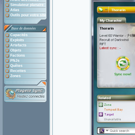
Simulateur planaire
Atlas
Outils pour votre site
Base de données
Capacités
Exploits
Artefacts
Objets
Factions
PNJs
Quêtes
Recettes
Zones