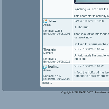
Synching will not have the
This character is actually 
Jelan
Ecrit le: 17/06/2013 18:58
Admin
Hi Thorarin,
Nbr msg: 11683
Enregistré: 05/05/2001
Thanks a lot for this feed
just work now.
So fixed this issue on the 
Thorarin
Ecrit le: 18/06/2013 07:24
Membre
Unfortunately I'm unable to
Nbr msg: 3
the client.
Enregistré: 25/09/2012
loulina
Ecrit le: 18/06/2013 09:22
Admin
In fact, the hotfix #4 has
homepage news where we w
Nbr msg: 4235
Enregistré: 09/02/2006
pages 1
Copyright ©2026 MAGELO LTD. Tous droits r