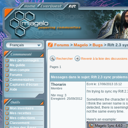
Forums
>
Magelo
>
Bugs
> Rift 2.3 s
Français
Communauté
Rechercher
Revenir à la liste des discussions
Mes personnages
Ma guilde
Pages 1
Mon compte
Forums
Messages dans le sujet: Rift 2.3 sync problems
Commentaires
Thorarin
Ecrit le: 17/06/2013 15:12
Captures d'écran
Membre
Aide
I'm trying to sync my Rift 
Nbr msg: 3
Enregistré: 25/09/2012
Sometimes the character is
Outils
I think the server name is
detected, there is seeming
Mon inventaire
not the same every time.
Mes recettes
Mes collections
Here's an example:
Classement
Arbre des Âmes