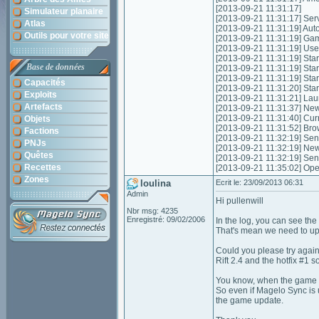
[2013-09-21 11:31:17]
Simulateur planaire
[2013-09-21 11:31:17] Servic
Atlas
[2013-09-21 11:31:19] Autom
Outils pour votre site
[2013-09-21 11:31:19] Game
[2013-09-21 11:31:19] Use
[2013-09-21 11:31:19] Start
Base de données
[2013-09-21 11:31:19] Star
[2013-09-21 11:31:19] Star
Capacités
[2013-09-21 11:31:20] Star
Exploits
[2013-09-21 11:31:21] Laun
Artefacts
[2013-09-21 11:31:37] New 
[2013-09-21 11:31:40] Cur
Objets
[2013-09-21 11:31:52] Bro
Factions
[2013-09-21 11:32:19] Send
PNJs
[2013-09-21 11:32:19] New
Quêtes
[2013-09-21 11:32:19] Sen
Recettes
[2013-09-21 11:35:02] Ope
Zones
loulina
Ecrit le: 23/09/2013 06:31
Admin
Hi pullenwill
Nbr msg: 4235
Enregistré: 09/02/2006
In the log, you can see th
That's mean we need to up
Could you please try again
Rift 2.4 and the hotfix #1 
You know, when the game pu
So even if Magelo Sync is up
the game update.