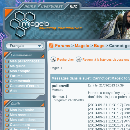
Forums
>
Magelo
>
Bugs
> Cannot ge
Français
Communauté
Rechercher
Revenir à la liste des discussions
Mes personnages
Ma guilde
Pages 1
Mon compte
Forums
Messages dans le sujet: Cannot get Magelo to 
Commentaires
pullenwill
Ecrit le: 21/09/2013 17:39
Captures d'écran
Membre
Aide
Here is a copy of my log La
Nbr msg: 1
don't this it is just a patch
Enregistré: 21/10/2008
Outils
[2013-09-21 11:31:17] Coul
[2013-09-21 11:31:17] Usi
Mon inventaire
[2013-09-21 11:31:17] Us
Mes recettes
[2013-09-21 11:31:17] Mag
Mes collections
[2013-09-21 11:31:17] Wi
Classement
[2013-09-21 11:31:17] Jav
[2013-09-21 11:31:17] Am
Arbre des Âmes