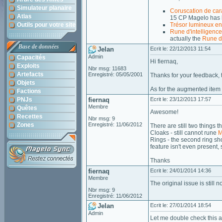
Simulateur planaire
Coruscation de cara
Atlas
15 CP Magelo has l
Outils pour votre site
Trésor lumineux en 
Rune d'intelligenc
actually the
Rune d'
Base de données
Jelan
Ecrit le: 22/12/2013 11:54
Admin
Capacités
Hi fiernaq,
Exploits
Nbr msg: 11683
Artefacts
Enregistré: 05/05/2001
Thanks for your feedback, 
Objets
As for the augmented item 
Factions
PNJs
fiernaq
Ecrit le: 23/12/2013 17:57
Membre
Quêtes
Awesome!
Recettes
Nbr msg: 9
Zones
Enregistré: 11/06/2012
There are still two things 
Cloaks - still cannot rune
M
Rings - the second ring sho
feature isn't even present,
Thanks
fiernaq
Ecrit le: 24/01/2014 14:36
Membre
The original issue is still n
Nbr msg: 9
Enregistré: 11/06/2012
Jelan
Ecrit le: 27/01/2014 18:54
Admin
Let me double check this an