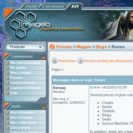
Forums
>
Magelo
>
Bugs
> Runes
Français
Communauté
Rechercher
Revenir à la liste des discussions
Mes personnages
Ma guilde
Pages 1
Mon compte
Forums
Messages dans le sujet: Runes
Commentaires
fiernaq
Ecrit le: 14/12/2013 01:38
Captures d'écran
Membre
Aide
Several pieces of gear can
Nbr msg: 9
Enregistré: 11/06/2012
Cloaks
Outils
Necks
Trinkets
Mon inventaire
Rings
Mes recettes
Seals
Mes collections
Source Machine / En
Classement
In addition, there are a fe
Arbre des Âmes