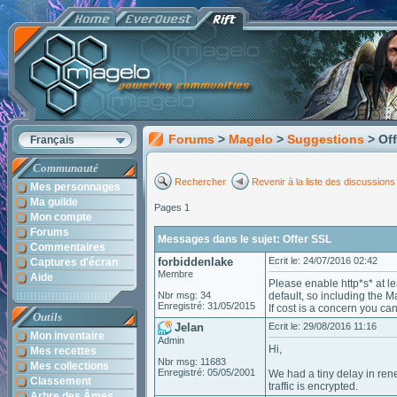
Forums
>
Magelo
>
Suggestions
> Of
Français
Communauté
Rechercher
Revenir à la liste des discussions
Mes personnages
Ma guilde
Pages 1
Mon compte
Forums
Messages dans le sujet: Offer SSL
Commentaires
forbiddenlake
Ecrit le: 24/07/2016 02:42
Captures d'écran
Membre
Aide
Please enable http*s* at l
Nbr msg: 34
default, so including the M
Enregistré: 31/05/2015
If cost is a concern you can
Outils
Jelan
Ecrit le: 29/08/2016 11:16
Mon inventaire
Admin
Hi,
Mes recettes
Nbr msg: 11683
Mes collections
Enregistré: 05/05/2001
We had a tiny delay in rene
Classement
traffic is encrypted.
Arbre des Âmes