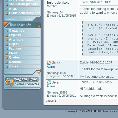
forbiddenlake
Ecrit le: 31/08/2016 04:23
Simulateur planaire
Membre
Atlas
Thanks for looking at this. 
Nbr msg: 34
Looking forward to when t
Outils pour votre site
Enregistré: 31/05/2015
Base de données
:~$ curl "https:
curl: (7) Failed
Capacités
Exploits
:~$ curl "https:
:~$ curl -I "htt
Artefacts
HTTP/1.1 302 Foun
Objets
Date: Wed, 31 Aug
Factions
Location: http:/
Content-Length: 
PNJs
Quêtes
Recettes
Jelan
Ecrit le: 09/09/2016 10:37
Zones
Admin
Thanks for the followup. We
Nbr msg: 11683
Enregistré: 05/05/2001
I will put one back asap.
Jelan
Ecrit le: 12/11/2016 18:26
Admin
Hi forbiddenlake,
Nbr msg: 11683
Enregistré: 05/05/2001
All magelo traffic is now se
pages 1
Copyright ©2026 MAGELO LTD. Tous droits r