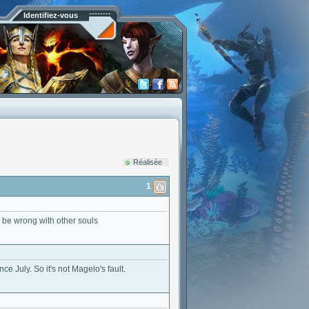
Identifiez-vous
Réalisée
1
 be wrong with other souls
ce July. So it's not Magelo's fault.