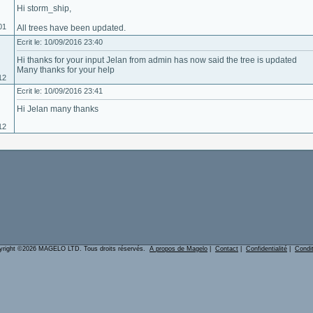
Hi storm_ship,
01
All trees have been updated.
Ecrit le: 10/09/2016 23:40
Hi thanks for your input Jelan from admin has now said the tree is updated
Many thanks for your help
12
Ecrit le: 10/09/2016 23:41
Hi Jelan many thanks
12
yright ©2026 MAGELO LTD. Tous droits réservés.
A propos de Magelo
|
Contact
|
Confidentialité
|
Condi