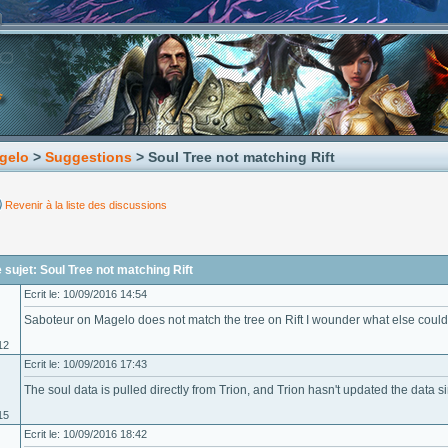
gelo
>
Suggestions
> Soul Tree not matching Rift
Revenir à la liste des discussions
sujet: Soul Tree not matching Rift
Ecrit le: 10/09/2016 14:54
Saboteur on Magelo does not match the tree on Rift I wounder what else could
12
Ecrit le: 10/09/2016 17:43
The soul data is pulled directly from Trion, and Trion hasn't updated the data sin
15
Ecrit le: 10/09/2016 18:42