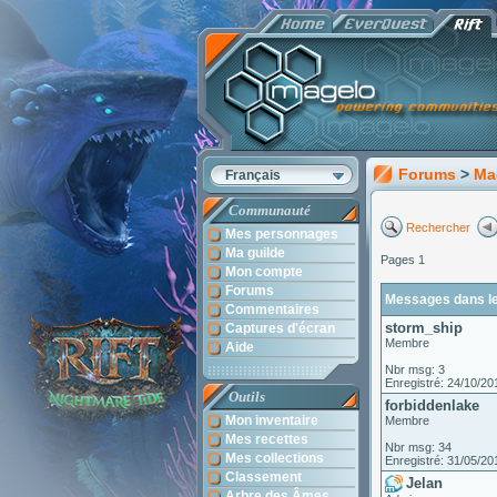
Forums
>
Ma
Français
Communauté
Rechercher
Mes personnages
Ma guilde
Pages 1
Mon compte
Forums
Messages dans le 
Commentaires
storm_ship
Captures d'écran
Membre
Aide
Nbr msg: 3
Enregistré: 24/10/20
Outils
forbiddenlake
Mon inventaire
Membre
Mes recettes
Nbr msg: 34
Mes collections
Enregistré: 31/05/20
Classement
Jelan
Arbre des Âmes