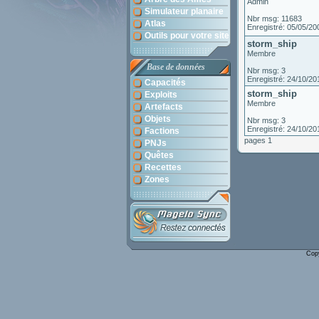
Admin
Simulateur planaire
Nbr msg: 11683
Atlas
Enregistré: 05/05/20
Outils pour votre site
storm_ship
Membre
Base de données
Nbr msg: 3
Enregistré: 24/10/20
Capacités
storm_ship
Exploits
Membre
Artefacts
Objets
Nbr msg: 3
Enregistré: 24/10/20
Factions
pages 1
PNJs
Quêtes
Recettes
Zones
Cop