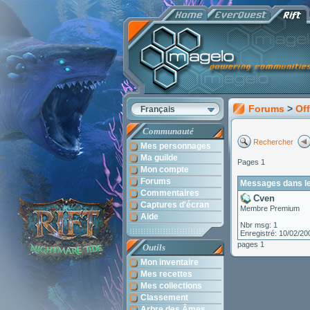
Forums
>
Off
Français
Communauté
Rechercher
Mes personnages
Ma guilde
Pages 1
Mon compte
Forums
Messages dans le 
Commentaires
Cven
Captures d'écran
Membre Premium
Aide
Nbr msg: 1
Enregistré: 10/02/20
pages 1
Outils
Mon inventaire
Mes recettes
Mes collections
Classement
Arbre des Âmes