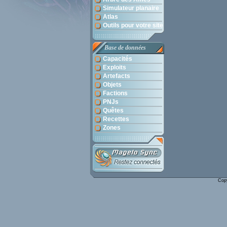
Simulateur planaire
Atlas
Outils pour votre site
Base de données
Capacités
Exploits
Artefacts
Objets
Factions
PNJs
Quêtes
Recettes
Zones
Cop