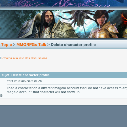
 Topic
>
MMORPGs Talk
> Delete character profile
Revenir à la liste des discussions
sujet: Delete character profile
Ecrit le: 02/06/2026 01:28
I had a character on a different magelo account that i do not have access to
magelo account, that character will not show up.
08