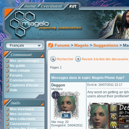
Forums
>
Magelo
>
Suggestions
> Ma
Français
Communauté
Rechercher
Revenir à la liste des discussions
Mes personnages
Ma guilde
Pages 1
Mon compte
Forums
Messages dans le sujet: Magelo Phone App?
Commentaires
Deggon
Ecrit le: 20/07/2011 22:17
Captures d'écran
Membre
Aide
Any word on getting an Iph
users about their profile/wh
Outils
Mon inventaire
Mes recettes
Mes collections
Nbr msg: 20
Classement
Enregistré: 24/04/2011
Arbre des Âmes