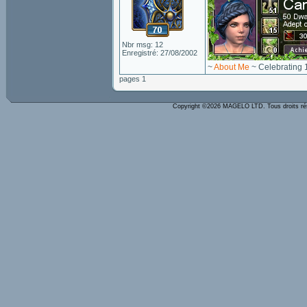
Nbr msg: 12
Enregistré: 27/08/2002
~
About Me
~ Celebrating 
pages 1
Copyright ©2026 MAGELO LTD. Tous droits r