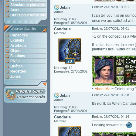
Simulateur planaire
Jelan
Ecrit le: 21/07/2011 00:51
Atlas
Admin
Outils pour votre site
I can tell you it is on our t
Nbr msg: 11683
once we are satisfied with 
Enregistré: 05/05/2001
Base de données
Candarie
Ecrit le: 27/07/2011 05:01
Membre
Capacités
+1 on the concept as a wh
Exploits
If social features do come (
Artefacts
platforms like Twitter or Ra
Objets
Factions
PNJs
Quêtes
Nbr msg: 12
Recettes
Enregistré: 27/08/2002
Zones
~
About Me
~ Celebrating 
Jelan
Ecrit le: 27/07/2011 05:58
Admin
It's not If, it's When Candar
Nbr msg: 11683
Enregistré: 05/05/2001
Candarie
Ecrit le: 28/07/2011 04:14
Membre
Looking forward to it