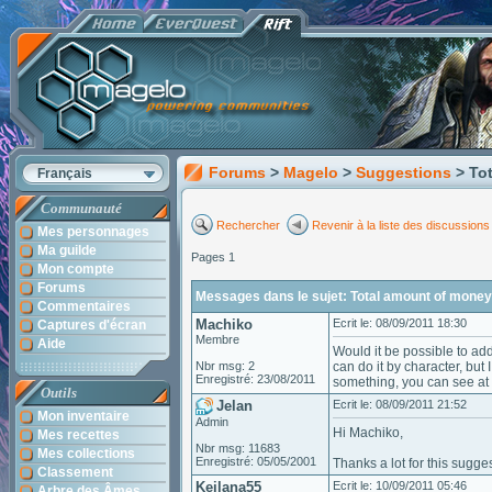
Forums
>
Magelo
>
Suggestions
> To
Français
Communauté
Rechercher
Revenir à la liste des discussions
Mes personnages
Ma guilde
Pages 1
Mon compte
Forums
Messages dans le sujet: Total amount of money 
Commentaires
Machiko
Ecrit le: 08/09/2011 18:30
Captures d'écran
Membre
Aide
Would it be possible to add
Nbr msg: 2
can do it by character, but 
Enregistré: 23/08/2011
something, you can see at 
Outils
Jelan
Ecrit le: 08/09/2011 21:52
Mon inventaire
Admin
Hi Machiko,
Mes recettes
Nbr msg: 11683
Mes collections
Enregistré: 05/05/2001
Thanks a lot for this sugges
Classement
Keilana55
Ecrit le: 10/09/2011 05:46
Arbre des Âmes