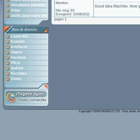
Membre
Simulateur planaire
Good idea Machiko. Now ge
Atlas
Nbr msg: 83
Enregistré: 22/08/2011
Outils pour votre site
pages 1
Base de données
Capacités
Exploits
Artefacts
Objets
Factions
PNJs
Quêtes
Recettes
Zones
Copyright ©2026 MAGELO LTD. Tous droits r