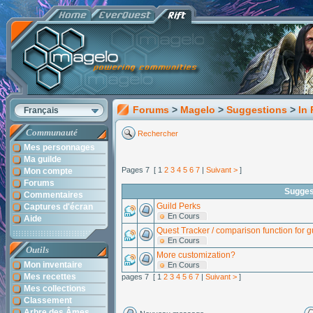
Forums
>
Magelo
>
Suggestions
>
In
Français
Communauté
Rechercher
Mes personnages
Ma guilde
Pages 7 [ 1
2
3
4
5
6
7
|
Suivant >
]
Mon compte
Forums
Sugges
Commentaires
Guild Perks
Captures d'écran
En Cours
Aide
Quest Tracker / comparison function for 
En Cours
Outils
More customization?
Mon inventaire
En Cours
Mes recettes
pages 7 [ 1
2
3
4
5
6
7
|
Suivant >
]
Mes collections
Classement
Arbre des Âmes