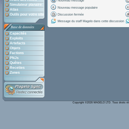
Nouveau message
Simulateur planaire
Nouveau message populaire
Atlas
Outils pour votre site
Discussion fermée
Message du staff Magelo dans cette discussion
Base de données
Capacités
Exploits
Artefacts
Objets
Factions
PNJs
Quêtes
Recettes
Zones
Copyright ©2026 MAGELO LTD. Tous droits r