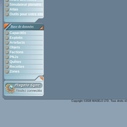
Simulateur planaire
Atlas
Outils pour votre site
Base de données
Capacités
Exploits
Artefacts
Objets
Factions
PNJs
Quêtes
Recettes
Zones
Copyright ©2026 MAGELO LTD. Tous droits r