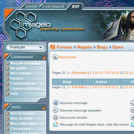
Forums
>
Magelo
>
Bugs
>
Open
Français
Communauté
Rechercher
Mes personnages
Ma guilde
Pages 21 [
< Précédent
|
2
3
4
5
6
7
8
9
10
11
12
13
14
Mon compte
Forums
Bugs
Auteur
V
Commentaires
pages 21 [
< Précédent
|
2
3
4
5
6
7
8
9
10
11
12
13
14
Captures d'écran
Aide
Nouveau message
Outils
Nouveau message populaire
Mon inventaire
Discussion fermée
Mes recettes
Mes collections
Message du staff Magelo dans cette discussion
Classement
Arbre des Âmes