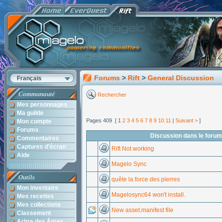
Forums
>
Rift
>
General Discussion
Français
Communauté
Rechercher
Mes personnages
Ma guilde
Pages 409 [ 1
2
3
4
5
6
7
8
9
10
11
|
Suivant >
]
Mon compte
Forums
Discussion dans le forum
Commentaires
Captures d'écran
Rift Not working
Aide
Magelo Sync
Outils
quête la force des pierres
Mon inventaire
Magelosync64 won't install.
Mes recettes
Mes collections
New asset.manifest file
Classement
Arbre des Âmes