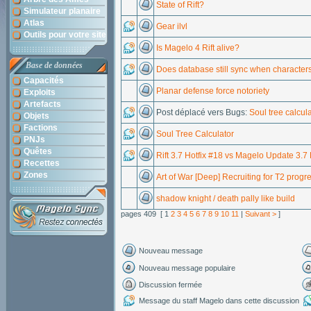
State of Rift?
Simulateur planaire
Atlas
Gear ilvl
Outils pour votre site
Is Magelo 4 Rift alive?
Base de données
Does database still sync when characters
Capacités
Planar defense force notoriety
Exploits
Artefacts
Post déplacé vers Bugs:
Soul tree calcula
Objets
Factions
Soul Tree Calculator
PNJs
Quêtes
Rift 3.7 Hotfix #18 vs Magelo Update 3.7 
Recettes
Zones
Art of War [Deep] Recruiting for T2 progr
shadow knight / death pally like build
pages 409 [ 1
2
3
4
5
6
7
8
9
10
11
|
Suivant >
]
Nouveau message
Nouveau message populaire
Discussion fermée
Message du staff Magelo dans cette discussion