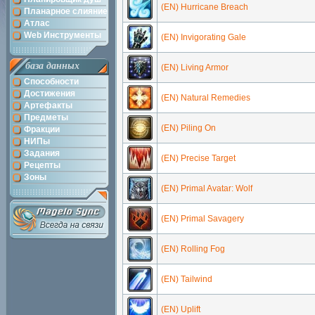
(EN) Hurricane Breach
Планарное слияние
Атлас
Web Инструменты
(EN) Invigorating Gale
база данных
(EN) Living Armor
Способности
Достижения
(EN) Natural Remedies
Артефакты
Предметы
(EN) Piling On
Фракции
НИПы
Задания
(EN) Precise Target
Рецепты
Зоны
(EN) Primal Avatar: Wolf
(EN) Primal Savagery
(EN) Rolling Fog
(EN) Tailwind
(EN) Uplift