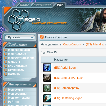
Способности
Русский
Сообщество
база данных
Способности
(EN) Primalist
Мои персонажи
1 до 15 из 15
Моя гильдия
Моя учетная запись
Название
Форумы
Комментарии
(EN) Aerial Boon
Скриншоты
Помощь
(EN) Bind Life/Air Lash
Инструменты
(EN) Forced Apathy
Моя сумка
Мои рецепты
Мои kоллекции
(EN) Hastening Vigor
Рейтинг
Планировщик душ