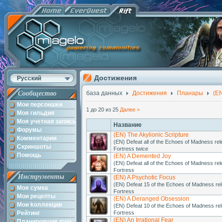
Достижения
Русский
Сообщество
база данных
Достижения
Планары
(EN
Мои персонажи
1 до 20 из 25
Далее >
Моя гильдия
Моя учетная запись
Название
Форумы
(EN) The Akylionic Scripture
Комментарии
(EN) Defeat all of the Echoes of Madness r
Скриншоты
Fortress twice
Помощь
(EN) A Demented Joy
(EN) Defeat all of the Echoes of Madness r
Fortress
Инструменты
(EN) A Psychotic Focus
(EN) Defeat 15 of the Echoes of Madness r
Моя сумка
Fortress
Мои рецепты
(EN) A Deranged Obsession
Мои kоллекции
(EN) Defeat 10 of the Echoes of Madness r
Рейтинг
Fortress
(EN) An Irrational Fear
Планировщик душ