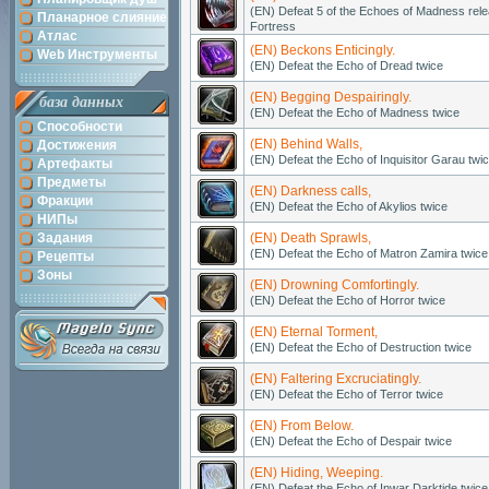
(EN) Defeat 5 of the Echoes of Madness re
Планарное слияние
Fortress
Атлас
(EN) Beckons Enticingly.
Web Инструменты
(EN) Defeat the Echo of Dread twice
(EN) Begging Despairingly.
база данных
(EN) Defeat the Echo of Madness twice
Способности
(EN) Behind Walls,
Достижения
(EN) Defeat the Echo of Inquisitor Garau twi
Артефакты
Предметы
(EN) Darkness calls,
Фракции
(EN) Defeat the Echo of Akylios twice
НИПы
Задания
(EN) Death Sprawls,
(EN) Defeat the Echo of Matron Zamira twice
Рецепты
Зоны
(EN) Drowning Comfortingly.
(EN) Defeat the Echo of Horror twice
(EN) Eternal Torment,
(EN) Defeat the Echo of Destruction twice
(EN) Faltering Excruciatingly.
(EN) Defeat the Echo of Terror twice
(EN) From Below.
(EN) Defeat the Echo of Despair twice
(EN) Hiding, Weeping.
(EN) Defeat the Echo of Inwar Darktide twice