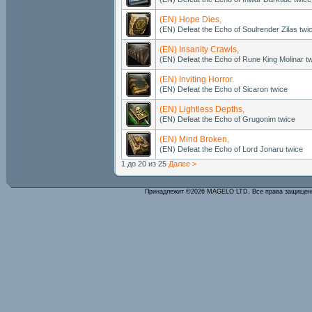
(EN) Hope Dies,
(EN) Defeat the Echo of Soulrender Zilas twi
(EN) Insanity Crawls,
(EN) Defeat the Echo of Rune King Molinar t
(EN) Inviting Horror.
(EN) Defeat the Echo of Sicaron twice
(EN) Lightless Depths,
(EN) Defeat the Echo of Grugonim twice
(EN) Mind Broken,
(EN) Defeat the Echo of Lord Jonaru twice
1 до 20 из 25
Далее >
Принадлежит ©2026 MAGELO LTD. Все права защище