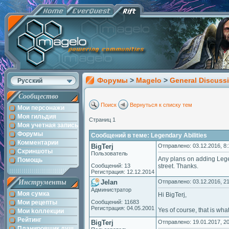
Форумы
>
Magelo
>
General Discuss
Русский
Сообщество
Поиск
Вернуться к списку тем
Мои персонажи
Моя гильдия
Страниц 1
Моя учетная запись
Форумы
Сообщений в теме: Legendary Abilities
Комментарии
BigTerj
Отправлено: 03.12.2016, 8:
Скриншоты
Пользователь
Any plans on adding Legend
Помощь
Сообщений: 13
street. Thanks.
Регистрация: 12.12.2014
Инструменты
Jelan
Отправлено: 03.12.2016, 21
Администратор
Моя сумка
Hi BigTerj,
Мои рецепты
Сообщений: 11683
Регистрация: 04.05.2001
Yes of course, that is wh
Мои kоллекции
Рейтинг
BigTerj
Отправлено: 19.01.2017, 20
Планировщик душ