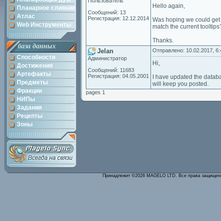
Пользователь
Hello again,
Планарное слияние
Сообщений: 13
Атлас
Регистрация: 12.12.2014
Was hoping we could get a
Web Инструменты
match the current tooltips
Thanks.
база данных
Jelan
Отправлено: 10.02.2017, 6:
Способности
Администратор
Hi,
Достижения
Сообщений: 11683
Артефакты
Регистрация: 04.05.2001
I have updated the databas
Предметы
will keep you posted.
Фракции
pages 1
НИПы
Задания
Рецепты
Зоны
Принадлежит ©2026 MAGELO LTD. Все права защище