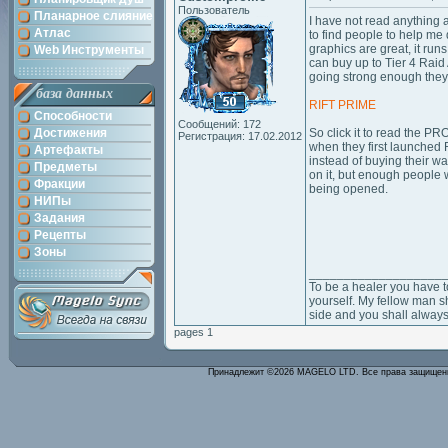
Пользователь
Планарное слияние
I have not read anything 
Атлас
to find people to help me 
graphics are great, it run
Web Инструменты
can buy up to Tier 4 Raid A
going strong enough they a
база данных
RIFT PRIME
Способности
Сообщений: 172
Достижения
So click it to read the 
Регистрация: 17.02.2012
when they first launched R
Артефакты
instead of buying their w
Предметы
on it, but enough people 
Фракции
being opened.
НИПы
Задания
Рецепты
Зоны
___________________
To be a healer you have t
yourself. My fellow man sh
side and you shall always
pages 1
Принадлежит ©2026 MAGELO LTD. Все права защище