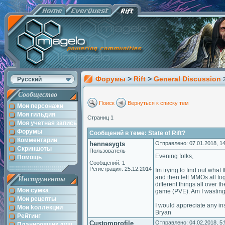
Форумы
>
Rift
>
General Discussion
Русский
Сообщество
Поиск
Вернуться к списку тем
Мои персонажи
Моя гильдия
Страниц 1
Моя учетная запись
Форумы
Сообщений в теме: State of Rift?
Комментарии
hennesygts
Отправлено: 07.01.2018, 14
Скриншоты
Пользователь
Evening folks,
Помощь
Сообщений: 1
Регистрация: 25.12.2014
Im trying to find out what
and then left MMOs all tog
Инструменты
different things all over 
Моя сумка
game (PVE). Am I wasting
Мои рецепты
I would appreciate any ins
Мои kоллекции
Bryan
Рейтинг
Customprofile
Отправлено: 04.02.2018, 5:
Планировщик душ