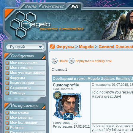
Форумы
>
Magelo
>
General Discuss
Русский
Сообщество
Поиск
Вернуться к списку тем
Мои персонажи
Моя гильдия
Страниц 1
Моя учетная запись
Форумы
Сообщений в теме: Megelo Updates Emailing J
Комментарии
Customprofile
Отправлено: 01.07.2018, 18
Скриншоты
Пользователь
I did not know you receive
Помощь
Have a great Day!
Инструменты
Моя сумка
Мои рецепты
___________________
Мои kоллекции
Сообщений: 172
To be a healer you have t
Регистрация: 17.02.2012
Рейтинг
yourself. My fellow man sh
Планировщик душ