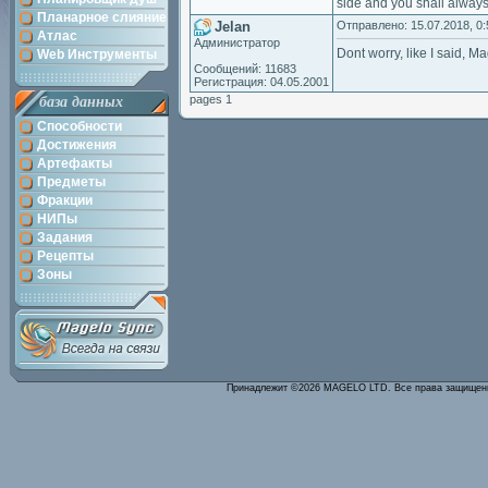
side and you shall always
Планарное слияние
Jelan
Отправлено: 15.07.2018, 0:
Атлас
Администратор
Dont worry, like I said, M
Web Инструменты
Сообщений: 11683
Регистрация: 04.05.2001
pages 1
база данных
Способности
Достижения
Артефакты
Предметы
Фракции
НИПы
Задания
Рецепты
Зоны
Принадлежит ©2026 MAGELO LTD. Все права защище