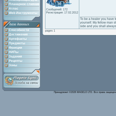
Планарное слияние
Атлас
Сообщений: 172
Регистрация: 17.02.2012
Web Инструменты
___________________
To be a healer you have t
yourself. My fellow man sh
база данных
side and you shall always
Способности
pages 1
Достижения
Артефакты
Предметы
Фракции
НИПы
Задания
Рецепты
Зоны
Принадлежит ©2026 MAGELO LTD. Все права защище