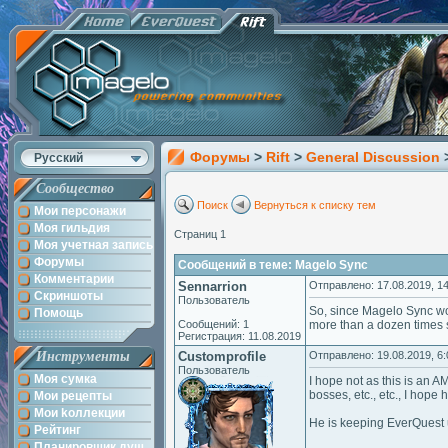
Форумы
>
Rift
>
General Discussion
Русский
Сообщество
Поиск
Вернуться к списку тем
Мои персонажи
Моя гильдия
Страниц 1
Моя учетная запись
Форумы
Сообщений в теме: Magelo Sync
Комментарии
Sennarrion
Отправлено: 17.08.2019, 14
Скриншоты
Пользователь
So, since Magelo Sync won
Помощь
Сообщений: 1
more than a dozen times 
Регистрация: 11.08.2019
Инструменты
Customprofile
Отправлено: 19.08.2019, 6:
Пользователь
Моя сумка
I hope not as this is an 
bosses, etc., etc., I hope h
Мои рецепты
Мои kоллекции
He is keeping EverQuest u
Рейтинг
Планировщик душ