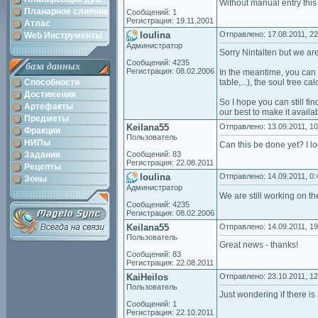
Without manual entry this t
Планарное слияние
Сообщений: 1
Регистрация: 19.11.2001
Атлас
loulina
Отправлено: 17.08.2011, 22
Web Инструменты
Администратор
Sorry Nintalten but we ar
Сообщений: 4235
база данных
Регистрация: 08.02.2006
In the meantime, you can s
Способности
table,...), the soul tree cal
Достижения
So I hope you can still fi
Артефакты
our best to make it availa
Предметы
Keilana55
Отправлено: 13.09.2011, 10
Фракции
Пользователь
НИПы
Can this be done yet? I l
Задания
Сообщений: 83
Регистрация: 22.08.2011
Рецепты
loulina
Отправлено: 14.09.2011, 0:
Зоны
Администратор
We are still working on th
Сообщений: 4235
Регистрация: 08.02.2006
Keilana55
Отправлено: 14.09.2011, 19
Пользователь
Great news - thanks!
Сообщений: 83
Регистрация: 22.08.2011
KaiHeilos
Отправлено: 23.10.2011, 12
Пользователь
Just wondering if there is
Сообщений: 1
Регистрация: 22.10.2011