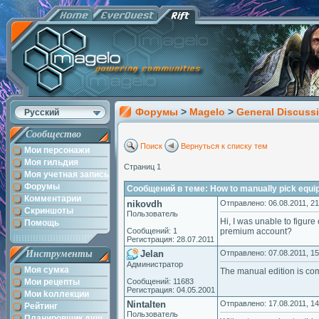
Форумы
>
Magelo
>
General Discuss
Русский
Сообщество
Поиск
Вернуться к списку тем
Мои персонажи
Моя гильдия
Страниц 1
Моя учетная запись
Форумы
Сообщений в теме: How to manually pick equ
Комментарии
nikovdh
Отправлено: 06.08.2011, 21
Скриншоты
Пользователь
Hi, I was unable to figure
Помощь
Сообщений: 1
premium account?
Регистрация: 28.07.2011
Инструменты
Jelan
Отправлено: 07.08.2011, 15
Администратор
Моя сумка
The manual edition is co
Мои рецепты
Сообщений: 11683
Регистрация: 04.05.2001
Мои kоллекции
Nintalten
Отправлено: 17.08.2011, 14
Рейтинг
Пользователь
Планировщик душ