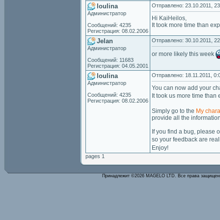
loulina
Отправлено: 23.10.2011, 23
Администратор
Hi KaiHeilos,
It took more time than ex
Сообщений: 4235
Регистрация: 08.02.2006
Jelan
Отправлено: 30.10.2011, 22
Администратор
or more likely this week
Сообщений: 11683
Регистрация: 04.05.2001
loulina
Отправлено: 18.11.2011, 0:
Администратор
You can now add your ch
Сообщений: 4235
It took us more time than e
Регистрация: 08.02.2006
Simply go to the
My chara
provide all the informatio
If you find a bug, please
so your feedback are rea
Enjoy!
pages 1
Принадлежит ©2026 MAGELO LTD. Все права защище