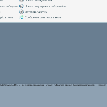
ние
Новых сообщений нет
ное сообщение
Новых популярных сообщений нет
ы
Оставить заметку
elo в теме
Сообщение советника в теме
©2026 MAGELO LTD. Все права защищены.
О нас
|
Обратная связь
|
Конфиденциальности
|
Условия 