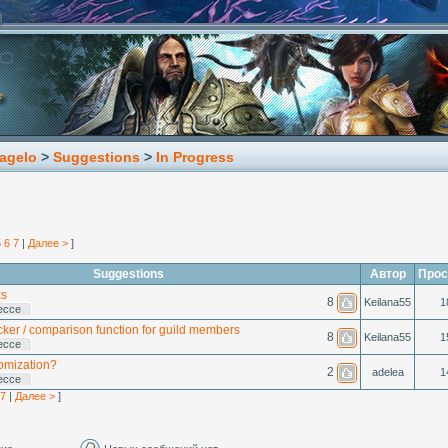
agelo
>
Suggestions
>
In Progress
5
6
7
|
Далее >
]
Suggestions
Автор
Прос
ks
8
Keilana55
1
ессе
ker / comparison function for guild members
8
Keilana55
1
ессе
omization?
2
adelea
1
ессе
7
|
Далее >
]