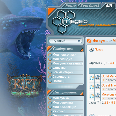
Форумы
>
M
Русский
Сообщество
Поиск
Мои персонажи
Моя гильдия
Страниц 7 [ 1
2
3
4
Моя учетная запись
Форумы
Комментарии
Guild Per
Скриншоты
в прогр
Помощь
Quest Trac
в прогр
Инструменты
More cust
Моя сумка
в прогр
Мои рецепты
pages 7 [ 1
2
3
4
5
6
Мои kоллекции
Рейтинг
Планировщик душ