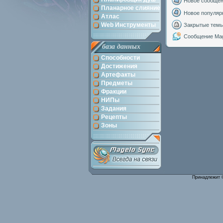
Новое сообще
Планарное слияние
Новое популяр
Атлас
Web Инструменты
Закрытые тем
Сообщение Mag
база данных
Способности
Достижения
Артефакты
Предметы
Фракции
НИПы
Задания
Рецепты
Зоны
Принадлежит 