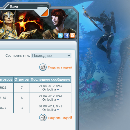
Вход
Сортировать по:
Поделись идеей
мотров
Ответов
Последнее сообщение
21.04.2012, 0:47
8921
7
От loulina
21.04.2012, 0:41
5187
6
От loulina
01.08.2011, 9:21
4677
3
От loulina
Поделись идеей