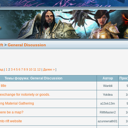
ft
>
General Discussion
ад
|
1
2
3
4
5
6
7
8
9
10
11
12
|
Далее >
]
Темы форума: General Discussion
Автор
Прос
title
Wanbli
 exchange for notoriety or goods.
Yokilea
1
ing Material Gathering
a13xk13m
there be a map?
RiftMaster2
1
nto rift website
azurewraith01
1