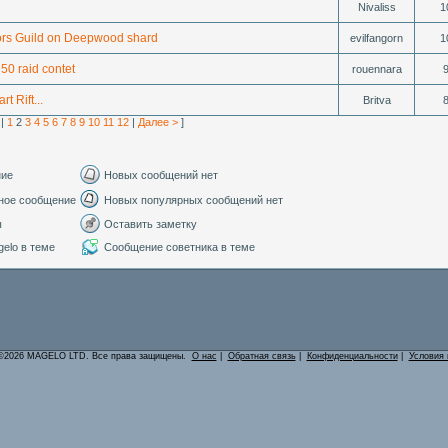
Nivaliss
1
rs Guild on Deepwood shard
evilfangorn
1
50 raid contet
rouennara
rt Rift...
Britva
|
1
2
3
4
5
6
7
8
9
10
11
12
|
Далее >
]
ние
Новых сообщений нет
ное сообщение
Новых популярных сообщений нет
ы
Оставить заметку
elo в теме
Сообщение советника в теме
©2026 MAGELO LTD. Все права защищены.
О нас
|
Обратная связь
|
Конфиденциальности
|
Условия 