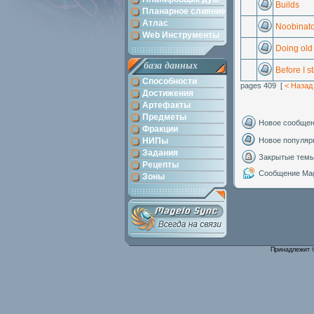
Builds
Планарное слияние
Атлас
Noobinato
Web Инструменты
Doing old 
база данных
Before I sta
Способности
pages 409 [
< Назад
Достижения
Артефакты
Предметы
Новое сообще
Фракции
НИПы
Новое популяр
Задания
Закрытые тем
Рецепты
Сообщение Mag
Зоны
Принадлежит 