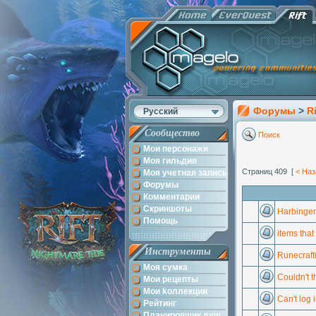
Форумы
>
Ri
Русский
Сообщество
Поиск
Мои персонажи
Моя гильдия
Страниц 409 [
< Наз
Моя учетная запись
Форумы
Комментарии
Скриншоты
Harbinger 
Помощь
items that
Инструменты
Runecraft
Моя сумка
Couldn't 
Мои рецепты
Мои kоллекции
Can't log i
Рейтинг
Планировщик душ