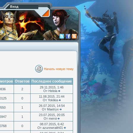
Вход
Начать новую тему
мотров
Ответов
Последнее сообщение
29.11.2015, 1:46
9836
2
От Helola
11.08.2015, 21:44
0125
0
От Yokilea
26.07.2015, 14:54
9550
1
От Maetryx
23.07.2015, 20:05
6947
1
От meroi
08.07.2015, 6:42
0768
0
От azurewraith01