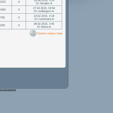
18.06.2015, 3:24
0323
0
От Nivaliss
27.04.2015, 19:56
0459
0
От evilfangorn
23.02.2015, 4:18
9760
0
От rouennara
08.02.2015, 3:45
8259
0
От Britva
Начать новую тему
использования