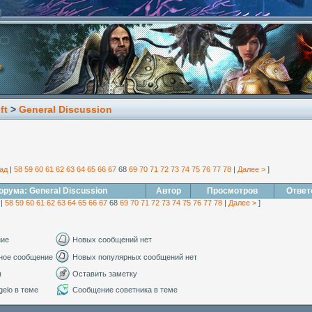
ft
>
General Discussion
ад
|
58
59
60
61
62
63
64
65
66
67
68
69
70
71
72
73
74
75
76
77
78
|
Далее >
]
рума: General Discussion
Автор
Просмотров
Ответ
|
58
59
60
61
62
63
64
65
66
67
68
69
70
71
72
73
74
75
76
77
78
|
Далее >
]
ние
Новых сообщений нет
ное сообщение
Новых популярных сообщений нет
ы
Оставить заметку
elo в теме
Сообщение советника в теме