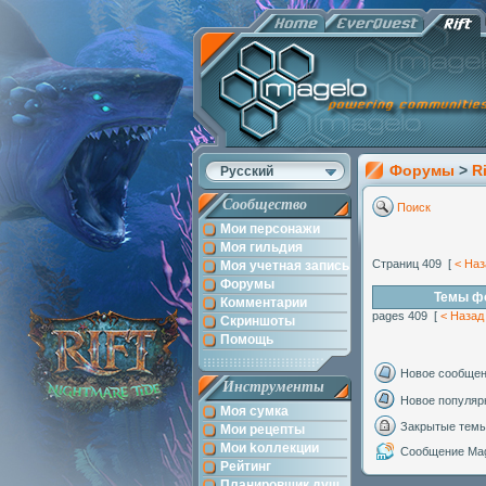
Форумы
>
Ri
Русский
Сообщество
Поиск
Мои персонажи
Моя гильдия
Страниц 409 [
< Наз
Моя учетная запись
Форумы
Темы фо
Комментарии
pages 409 [
< Назад
Скриншоты
Помощь
Новое сообще
Инструменты
Новое популяр
Моя сумка
Закрытые тем
Мои рецепты
Мои kоллекции
Сообщение Mag
Рейтинг
Планировщик душ