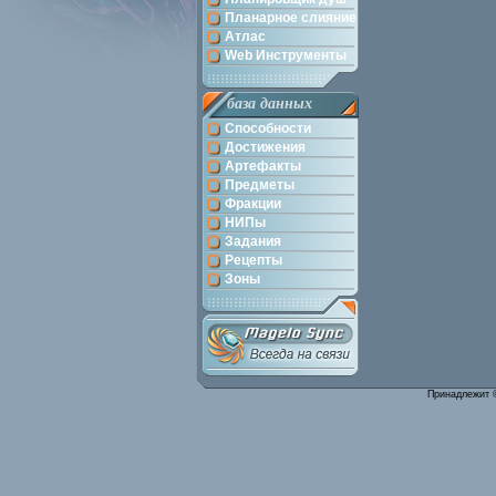
Планарное слияние
Атлас
Web Инструменты
база данных
Способности
Достижения
Артефакты
Предметы
Фракции
НИПы
Задания
Рецепты
Зоны
Принадлежит 