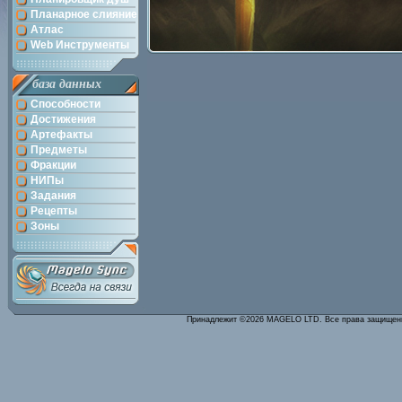
Планарное слияние
Атлас
Web Инструменты
база данных
Способности
Достижения
Артефакты
Предметы
Фракции
НИПы
Задания
Рецепты
Зоны
Принадлежит ©2026 MAGELO LTD. Все права защище