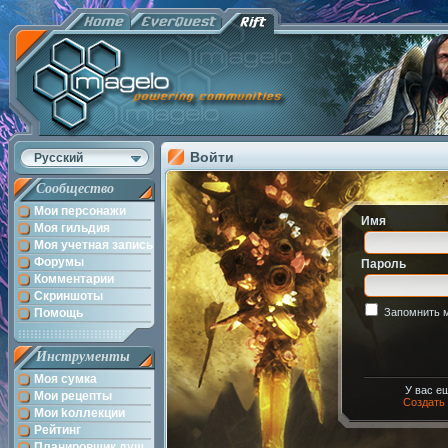
Войти
Русский
Сообщество
Мои персонажи
Имя
Моя гильдия
Моя учетная запись
Форумы
Пароль
Комментарии
Скриншоты
Помощь
Запомнить 
Инструменты
Моя сумка
У вас е
Мои рецепты
Создать
Мои kоллекции
Рейтинг
Планировщик душ