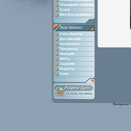
Планарное слияние
Атлас
Web Инструменты
база данных
Способности
Достижения
Артефакты
Предметы
Фракции
НИПы
Задания
Рецепты
Зоны
Принадлежит 