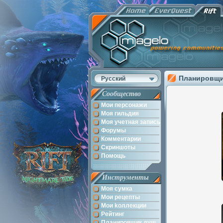
Планировщи
Русский
Сообщество
Мои персонажи
Моя гильдия
Моя учетная запись
Форумы
Комментарии
Скриншоты
Помощь
Инструменты
Моя сумка
Мои рецепты
Мои kоллекции
Рейтинг
Планировщик душ