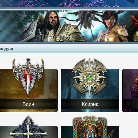
к душ
Воин
Клирик