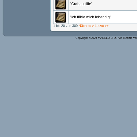
"Grabesstille"
"Ich fühle mich lebendig"
1 bis 20 von 300
Nächste >
Letzte >>
Copyright ©2026 MAGELO LTD. Alle Rechte vo