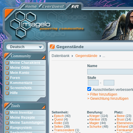
Gegenstände
Deutsch
Community
Datenbank
Gegenstände
...
Meine Charaktere
Name
Meine Gilde
Mein Konto
Foren
Stufe
Kommentare
-
Screenshots
Ausschließen verbesse
Hilfe
> Filter hinzufügen
> Gewichtung hinzufügen
Tools
Mein Inventar
Seltenheit:
Berufung:
Platz:
Episch
(40)
Krieger
(114)
Beine
(23)
Meine Rezepte
Quest
(4)
Kleriker
(63)
Brust
(14)
Meine Sammlungen
Relikt
(10)
Magier
(44)
Ebeneness
Selten
(39)
Schurke
(48)
Einhand
(2
Rangsystem
Transzendent
(1)
Fernkampf
Seelenplaner