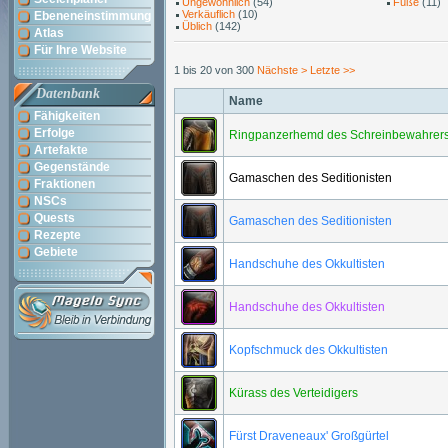
Ungewöhnlich
(54)
Füße
(11)
Verkäuflich
(10)
Ebeneneinstimmung
Üblich
(142)
Atlas
Für Ihre Website
1 bis 20 von 300
Nächste >
Letzte >>
Datenbank
Name
Fähigkeiten
Erfolge
Ringpanzerhemd des Schreinbewahrer
Artefakte
Gegenstände
Gamaschen des Seditionisten
Fraktionen
NSCs
Quests
Gamaschen des Seditionisten
Rezepte
Gebiete
Handschuhe des Okkultisten
Handschuhe des Okkultisten
Kopfschmuck des Okkultisten
Kürass des Verteidigers
Fürst Draveneaux' Großgürtel