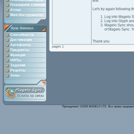
fine.
Планарное слияние
Let's try again following t
Атлас
Web Инструменты
Log into Magelo Sy
Log into Glyph and
Magelo Sync should 
база данных
of Magelo Sync. Yo
Способности
Достижения
Thank you
Артефакты
pages 1
Предметы
Фракции
НИПы
Задания
Рецепты
Зоны
Принадлежит ©2026 MAGELO LTD. Все права защище