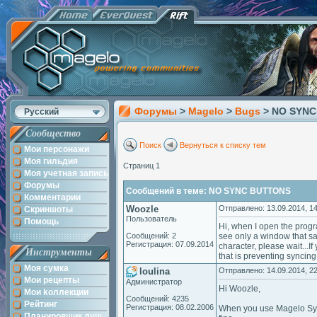
Форумы
>
Magelo
>
Bugs
> NO SYN
Русский
Сообщество
Поиск
Вернуться к списку тем
Мои персонажи
Моя гильдия
Страниц 1
Моя учетная запись
Форумы
Сообщений в теме: NO SYNC BUTTONS
Комментарии
Woozle
Отправлено: 13.09.2014, 14
Скриншоты
Пользователь
Помощь
Hi, when I open the progra
Сообщений: 2
see only a window that sa
Регистрация: 07.09.2014
character, please wait...If
Инструменты
that is preventing syncing
Моя сумка
loulina
Отправлено: 14.09.2014, 22
Мои рецепты
Администратор
Hi Woozle,
Мои kоллекции
Сообщений: 4235
Рейтинг
Регистрация: 08.02.2006
When you use Magelo Sync 
Планировщик душ