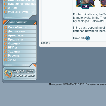
Планарное слияние
Атлас
Web Инструменты
For technical issue, the 
Magelo avatar in the Trion
My settings > Edit Avatar.
база данных
Способности
In the past, depending of
limit has now been increa
Достижения
Артефакты
Have fun
Предметы
pages 1
Фракции
НИПы
Задания
Рецепты
Зоны
Принадлежит ©2026 MAGELO LTD. Все права защище