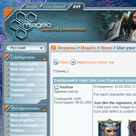
Форумы
>
Magelo
>
News
> Use your 
Русский
Сообщество
Поиск
Вернуться к списку тем
Мои персонажи
Моя гильдия
Страниц 1
Моя учетная запись
Форумы
Сообщений в теме: Use your Character Avatar i
Комментарии
loulina
Отправлено: 10.01.2012, 5:
Скриншоты
Администратор
For each character you 
Помощь
Сообщений: 4235
Регистрация: 08.02.2006
Just like the signature, 
> Add your own image to r
Инструменты
icon and select a custom 
Моя сумка
Мои рецепты
Мои kоллекции
Рейтинг
Планировщик душ