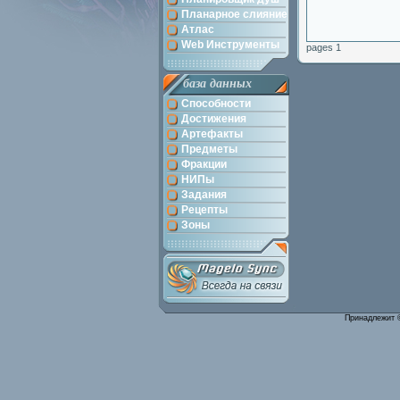
Планарное слияние
Атлас
Web Инструменты
pages 1
база данных
Способности
Достижения
Артефакты
Предметы
Фракции
НИПы
Задания
Рецепты
Зоны
Принадлежит 