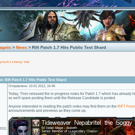
agelo
>
News
> Rift Patch 1.7 Hits Public Test Shard
уться к списку тем
 Rift Patch 1.7 Hits Public Test Shard
Отправлено: 10.01.2012, 16:46
Today, Trion released the in-progress notes for Patch 1.7 which has already h
so we'll spare posting them until the Release Candidate is posted.
Anyone interested in reading the patch notes may find them on the
RIFT Foru
announcements and previews as they come up.
2011