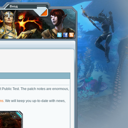
Вход
it Public Test. The patch notes are enormous,
ms
. We will keep you up-to-date with news,