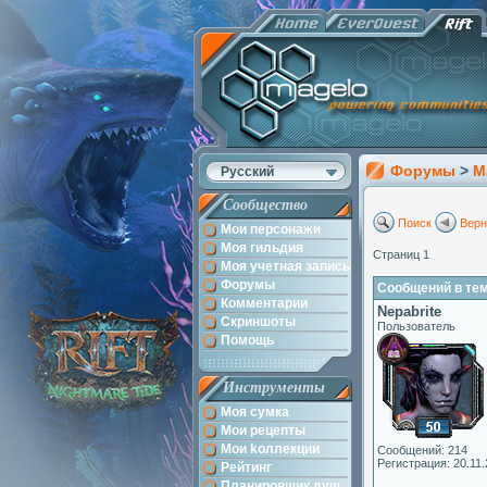
Форумы
>
M
Русский
Сообщество
Поиск
Верн
Мои персонажи
Моя гильдия
Страниц 1
Моя учетная запись
Форумы
Сообщений в теме:
Комментарии
Nepabrite
Скриншоты
Пользователь
Помощь
Инструменты
Моя сумка
Мои рецепты
Мои kоллекции
Сообщений: 214
Регистрация: 20.11.
Рейтинг
Планировщик душ