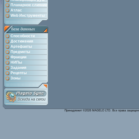
Планарное слияние
Атлас
Web Инструменты
база данных
Способности
Достижения
Артефакты
Предметы
Фракции
НИПы
Задания
Рецепты
Зоны
Принадлежит ©2026 MAGELO LTD. Все права защище