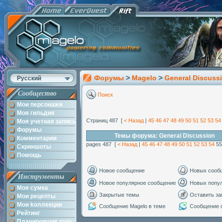
Форумы
>
Magelo
>
General Discuss
Русский
Сообщество
Поиск
Мои персонажи
Моя гильдия
Страниц 487 [
< Назад
|
45
46
47
48
49
50
51
52
53
54
Моя учетная запись
Форумы
Темы форума: General Discussion
Комментарии
pages 487 [
< Назад
|
45
46
47
48
49
50
51
52
53
54
5
Скриншоты
Помощь
Новое сообщение
Новых сооб
Инструменты
Новое популярное сообщение
Новых попу
Моя сумка
Закрытые темы
Оставить за
Мои рецепты
Мои kоллекции
Сообщение Magelo в теме
Сообщение с
Рейтинг
Планировщик душ