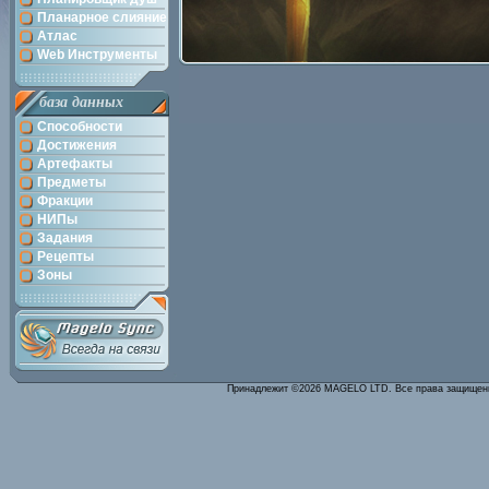
Планарное слияние
Атлас
Web Инструменты
база данных
Способности
Достижения
Артефакты
Предметы
Фракции
НИПы
Задания
Рецепты
Зоны
Принадлежит ©2026 MAGELO LTD. Все права защище