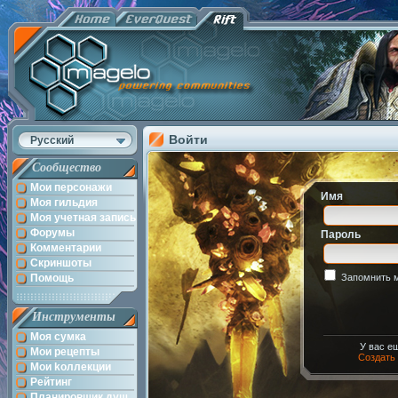
Войти
Русский
Сообщество
Мои персонажи
Имя
Моя гильдия
Моя учетная запись
Форумы
Пароль
Комментарии
Скриншоты
Помощь
Запомнить 
Инструменты
Моя сумка
У вас е
Мои рецепты
Создать
Мои kоллекции
Рейтинг
Планировщик душ