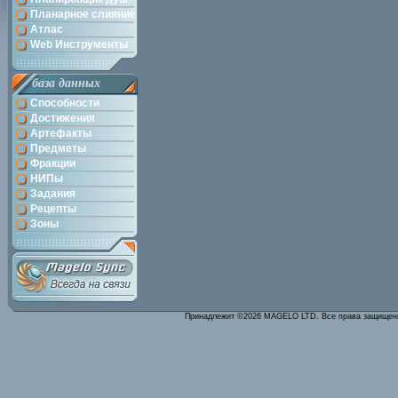
Планарное слияние
Атлас
Web Инструменты
база данных
Способности
Достижения
Артефакты
Предметы
Фракции
НИПы
Задания
Рецепты
Зоны
Принадлежит ©2026 MAGELO LTD. Все права защище