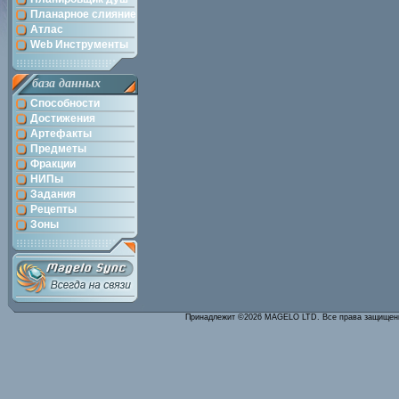
Планарное слияние
Атлас
Web Инструменты
база данных
Способности
Достижения
Артефакты
Предметы
Фракции
НИПы
Задания
Рецепты
Зоны
Принадлежит ©2026 MAGELO LTD. Все права защище