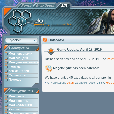
Новости
Русский
Сообщество
Game Update: April 17, 2019
Мои персонажи
Моя гильдия
Rift has been patched on April 17, 2019. The
Patc
Моя учетная запись
Форумы
Magelo Sync has been patched!
Комментарии
Скриншоты
We have granted 45 extra days to all our premium
Помощь
Опубликовано
Jelan
, 22 апреля 2019 г., 3:57.
Комме
Инструменты
Моя сумка
Мои рецепты
Мои kоллекции
Рейтинг
Планировщик душ