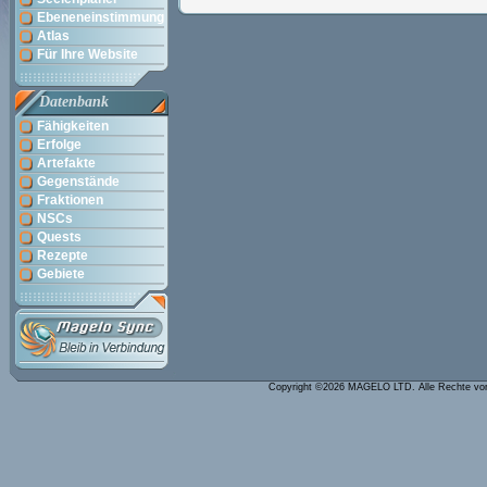
Ebeneneinstimmung
Atlas
Für Ihre Website
Datenbank
Fähigkeiten
Erfolge
Artefakte
Gegenstände
Fraktionen
NSCs
Quests
Rezepte
Gebiete
Copyright ©2026 MAGELO LTD. Alle Rechte vo