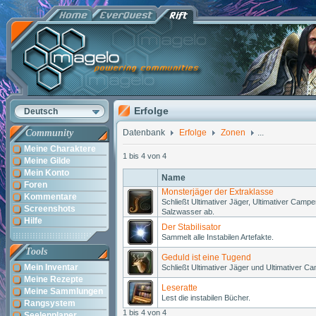
Erfolge
Deutsch
Community
Datenbank
Erfolge
Zonen
...
Meine Charaktere
1 bis 4 von 4
Meine Gilde
Mein Konto
Name
Foren
Monsterjäger der Extraklasse
Kommentare
Schließt Ultimativer Jäger, Ultimativer Camp
Screenshots
Salzwasser ab.
Hilfe
Der Stabilisator
Sammelt alle Instabilen Artefakte.
Tools
Geduld ist eine Tugend
Mein Inventar
Schließt Ultimativer Jäger und Ultimativer C
Meine Rezepte
Leseratte
Meine Sammlungen
Lest die instabilen Bücher.
Rangsystem
1 bis 4 von 4
Seelenplaner