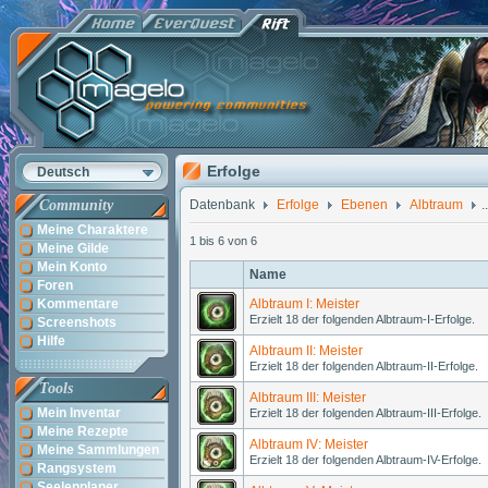
Erfolge
Deutsch
Community
Datenbank
Erfolge
Ebenen
Albtraum
..
Meine Charaktere
1 bis 6 von 6
Meine Gilde
Mein Konto
Name
Foren
Kommentare
Albtraum I: Meister
Erzielt 18 der folgenden Albtraum-I-Erfolge.
Screenshots
Hilfe
Albtraum II: Meister
Erzielt 18 der folgenden Albtraum-II-Erfolge.
Tools
Albtraum III: Meister
Mein Inventar
Erzielt 18 der folgenden Albtraum-III-Erfolge.
Meine Rezepte
Albtraum IV: Meister
Meine Sammlungen
Erzielt 18 der folgenden Albtraum-IV-Erfolge.
Rangsystem
Seelenplaner