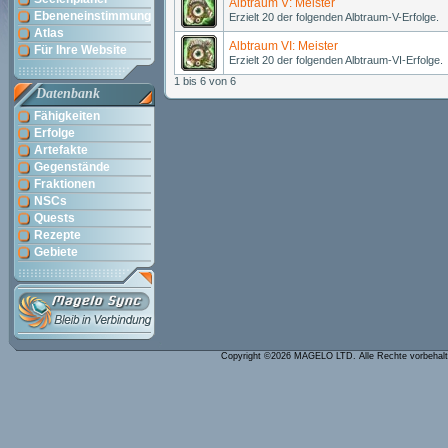
Albtraum V: Meister
Ebeneneinstimmung
Erzielt 20 der folgenden Albtraum-V-Erfolge.
Atlas
Albtraum VI: Meister
Für Ihre Website
Erzielt 20 der folgenden Albtraum-VI-Erfolge.
1 bis 6 von 6
Datenbank
Fähigkeiten
Erfolge
Artefakte
Gegenstände
Fraktionen
NSCs
Quests
Rezepte
Gebiete
Copyright ©2026 MAGELO LTD. Alle Rechte vorbehal