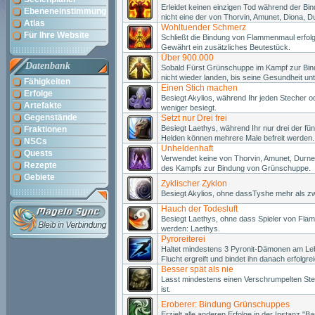
Erleidet keinen einzigen Tod während der B
Ebeneneinstimmung
nicht eine der von Thorvin, Amunet, Diona, 
Atlas
Wohltuender Schmerz
Für Ihre Website
Schließt die Bindung von Flammenmaul erfolg
Gewährt ein zusätzliches Beutestück.
Über 900.000
Datenbank
Sobald Fürst Grünschuppe im Kampf zur Bindu
nicht wieder landen, bis seine Gesundheit unt
Fähigkeiten
Einen Stich machen
Erfolge
Besiegt Akylios, während Ihr jeden Stecher o
Artefakte
weniger besiegt.
Gegenstände
Setzt nur Drei frei
Besiegt Laethys, während Ihr nur drei der fün
Fraktionen
Helden können mehrere Male befreit werden.
NSCs
Unheldenhaft
Quests
Verwendet keine von Thorvin, Amunet, Durne
Rezepte
des Kampfs zur Bindung von Grünschuppe.
Gebiete
Zyklischer Zyklon
Besiegt Akylios, ohne dassTyshe mehr als z
Hauch der Todesluft
Besiegt Laethys, ohne dass Spieler von Flam
werden: Laethys.
Pyroreiterei
Haltet mindestens 3 Pyronit-Dämonen am Leb
Flucht ergreift und bindet ihn danach erfolgre
Besser spät als nie
Lasst mindestens einen Verschrumpelten Ste
ist.
Eroberer: Bindung Grünschuppes
Erzielt alle anderen Erfolge in der Instanz 