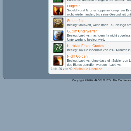
Flugzeit
Sobald Fürst Grünschuppe im Kampf zur Bindu
nicht wieder landen, bis seine Gesundheit unt
Goldenfels
Besiegt Mallaven, wenn noch 14 Felslinge am
Gut im Unterwerfen
Besiegt Laethys, nachdem Ihr nicht zugelass
Unterwerfung besiegt wird.
Herbizid Ersten Grades
Besiegt Toxilua innerhalb von 2:42 Minuten 
Nicht Golden
Besiegt Laethys, ohne dass ein Spieler von
des Blutes getroffen werden: Laethys.
1 bis 20 von 42
Nächste >
Letzte >>
Copyright ©2026 MAGELO LTD. Alle Rechte vo