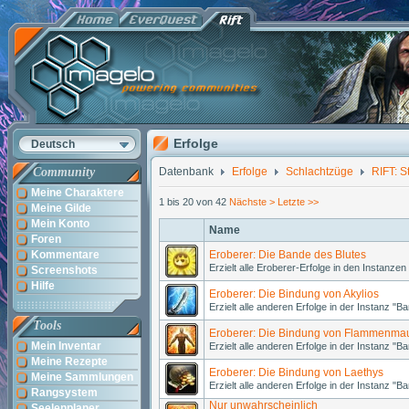
Erfolge
Deutsch
Community
Datenbank
Erfolge
Schlachtzüge
RIFT: S
Meine Charaktere
1 bis 20 von 42
Nächste >
Letzte >>
Meine Gilde
Mein Konto
Name
Foren
Kommentare
Eroberer: Die Bande des Blutes
Erzielt alle Eroberer-Erfolge in den Instanze
Screenshots
Hilfe
Eroberer: Die Bindung von Akylios
Erzielt alle anderen Erfolge in der Instanz "B
Tools
Eroberer: Die Bindung von Flammenma
Mein Inventar
Erzielt alle anderen Erfolge in der Instanz 
Meine Rezepte
Eroberer: Die Bindung von Laethys
Meine Sammlungen
Erzielt alle anderen Erfolge in der Instanz "B
Rangsystem
Nur unwahrscheinlich
Seelenplaner