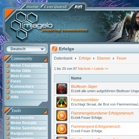
Erfolge
Deutsch
Community
Datenbank
Erfolge
Ebenen
Feuer
Meine Charaktere
1 bis 20 von 97
Nächste >
Letzte >>
Meine Gilde
Mein Konto
Name
Foren
Kommentare
Blutfeuer-Jäger
Erzielt alle unten aufgeführten Blutfeuer-Ung
Screenshots
Hilfe
Feuerwurmfäller
Erschlagt Skraal, die Brut von Flammenmaul, 
Tools
Flammengebundener Erfolgsmensch
Mein Inventar
Erzielt Feuer-Erfolge.
Meine Rezepte
Flammenpest-Erfolgsmensch
Meine Sammlungen
Erzielt Feuer-Erfolge.
Rangsystem
Seelenplaner