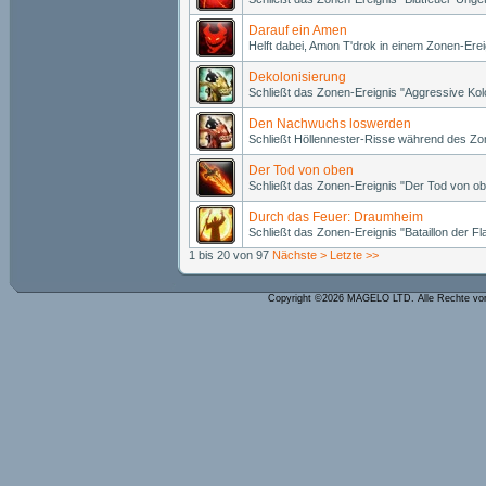
Darauf ein Amen
Helft dabei, Amon T'drok in einem Zonen-Ere
Dekolonisierung
Schließt das Zonen-Ereignis "Aggressive Kol
Den Nachwuchs loswerden
Schließt Höllennester-Risse während des Zo
Der Tod von oben
Schließt das Zonen-Ereignis "Der Tod von ob
Durch das Feuer: Draumheim
Schließt das Zonen-Ereignis "Bataillon der 
1 bis 20 von 97
Nächste >
Letzte >>
Copyright ©2026 MAGELO LTD. Alle Rechte vo