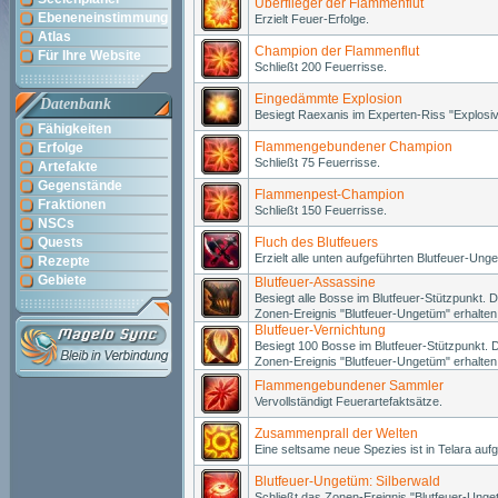
Überflieger der Flammenflut
Ebeneneinstimmung
Erzielt Feuer-Erfolge.
Atlas
Champion der Flammenflut
Für Ihre Website
Schließt 200 Feuerrisse.
Eingedämmte Explosion
Datenbank
Besiegt Raexanis im Experten-Riss "Explos
Fähigkeiten
Flammengebundener Champion
Erfolge
Schließt 75 Feuerrisse.
Artefakte
Gegenstände
Flammenpest-Champion
Fraktionen
Schließt 150 Feuerrisse.
NSCs
Quests
Fluch des Blutfeuers
Erzielt alle unten aufgeführten Blutfeuer-Ung
Rezepte
Gebiete
Blutfeuer-Assassine
Besiegt alle Bosse im Blutfeuer-Stützpunkt
Zonen-Ereignis "Blutfeuer-Ungetüm" erhalte
Blutfeuer-Vernichtung
Besiegt 100 Bosse im Blutfeuer-Stützpunkt
Zonen-Ereignis "Blutfeuer-Ungetüm" erhalte
Flammengebundener Sammler
Vervollständigt Feuerartefaktsätze.
Zusammenprall der Welten
Eine seltsame neue Spezies ist in Telara aufg
Blutfeuer-Ungetüm: Silberwald
Schließt das Zonen-Ereignis "Blutfeuer-Unget